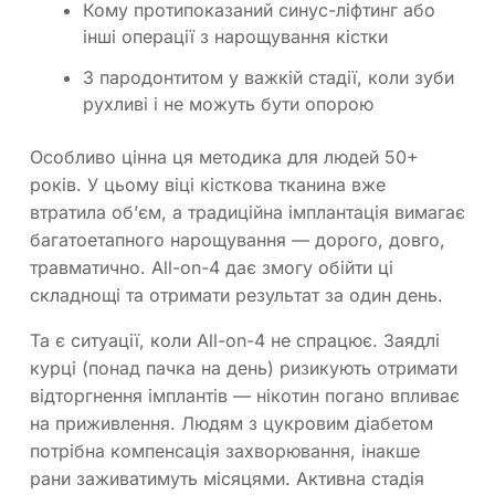
Кому протипоказаний синус-ліфтинг або
інші операції з нарощування кістки
З пародонтитом у важкій стадії, коли зуби
рухливі і не можуть бути опорою
Особливо цінна ця методика для людей 50+
років. У цьому віці кісткова тканина вже
втратила об’єм, а традиційна імплантація вимагає
багатоетапного нарощування — дорого, довго,
травматично. All-on-4 дає змогу обійти ці
складнощі та отримати результат за один день.
Та є ситуації, коли All-on-4 не спрацює. Заядлі
курці (понад пачка на день) ризикують отримати
відторгнення імплантів — нікотин погано впливає
на приживлення. Людям з цукровим діабетом
потрібна компенсація захворювання, інакше
рани заживатимуть місяцями. Активна стадія