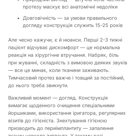
протезу маскує всі анатомічні недоліки
Довговічність — за умови правильного
догляду конструкція служить 15-25 років
Але чесно кажучи, є й нюанси. Перші 2-3 тижні
пацієнт відчуває дискомфорт — це нормальна
реакція на хірургічне втручання. Набряк, біль
при жуванні, складність з вимовою деяких звуків
— все це минає, коли тканини заживають.
Тимчасовий протез важче і товщий за постійний,
до нього треба звикнути.
Важливий момент — догляд. Конструкція
вимагає щоденного очищення спеціальними
йоршиками, використання іригатора, регулярних
візитів до гігієніста. Знехтування гігієною
призводить до периімплантиту — запалення
тканин навколо імпланта. У такому разі