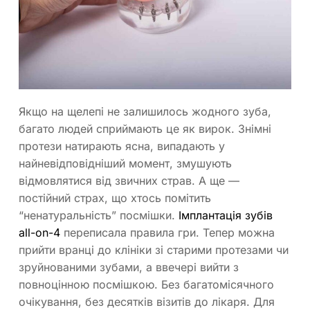
Якщо на щелепі не залишилось жодного зуба,
багато людей сприймають це як вирок. Знімні
протези натирають ясна, випадають у
найневідповідніший момент, змушують
відмовлятися від звичних страв. А ще —
постійний страх, що хтось помітить
“ненатуральність” посмішки.
Імплантація зубів
all-on-4
переписала правила гри. Тепер можна
прийти вранці до клініки зі старими протезами чи
зруйнованими зубами, а ввечері вийти з
повноцінною посмішкою. Без багатомісячного
очікування, без десятків візитів до лікаря. Для