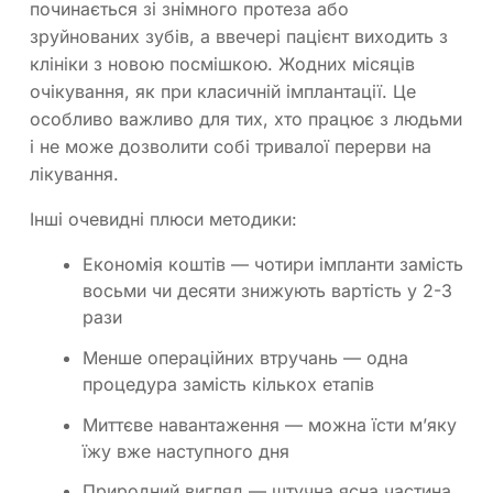
починається зі знімного протеза або
зруйнованих зубів, а ввечері пацієнт виходить з
клініки з новою посмішкою. Жодних місяців
очікування, як при класичній імплантації. Це
особливо важливо для тих, хто працює з людьми
і не може дозволити собі тривалої перерви на
лікування.
Інші очевидні плюси методики:
Економія коштів — чотири імпланти замість
восьми чи десяти знижують вартість у 2-3
рази
Менше операційних втручань — одна
процедура замість кількох етапів
Миттєве навантаження — можна їсти м’яку
їжу вже наступного дня
Природний вигляд — штучна ясна частина