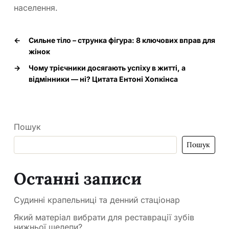
населення.
←
Сильне тіло – струнка фігура: 8 ключових вправ для
жінок
→
Чому трієчники досягають успіху в житті, а
відмінники — ні? Цитата Ентоні Хопкінса
Пошук
Пошук
Останні записи
Судинні крапельниці та денний стаціонар
Який матеріал вибрати для реставрації зубів
нижньої щелепи?