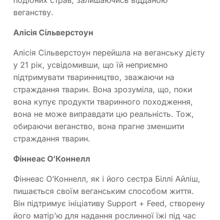
подібних страв, залишаючись відданою
веганству.
Алісія Сільверстоун
Алісія Сільверстоун перейшла на веганську дієту
у 21 рік, усвідомивши, що їй неприємно
підтримувати тваринництво, зважаючи на
страждання тварин. Вона зрозуміла, що, поки
вона купує продукти тваринного походження,
вона не може виправдати цю реальність. Тож,
обираючи веганство, вона прагне зменшити
страждання тварин.
Фіннеас О’Коннелл
Фіннеас О’Коннелл, як і його сестра Біллі Айліш,
пишається своїм веганським способом життя.
Він підтримує ініціативу Support + Feed, створену
його матір’ю для надання рослинної їжі під час