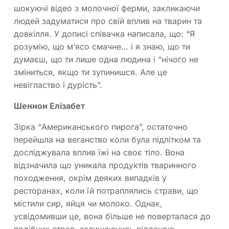
шокуючі відео з молочної ферми, закликаючи
людей задуматися про свій вплив на тварин та
довкілля. У дописі співачка написала, що: “Я
розумію, що м’ясо смачне… і я знаю, що ти
думаєш, що ти лише одна людина і “нічого не
зміниться, якщо ти зупинишся. Але це
невігластво і дурість”.
Шеннон Елізабет
Зірка “Американського пирога”, остаточно
перейшла на веганство коли була підлітком та
досліджувала вплив їжі на своє тіло. Вона
відзначила що уникала продуктів тваринного
походження, окрім деяких випадків у
ресторанах, коли їй потраплялись страви, що
містили сир, яйця чи молоко. Однак,
усвідомивши це, вона більше не поверталася до