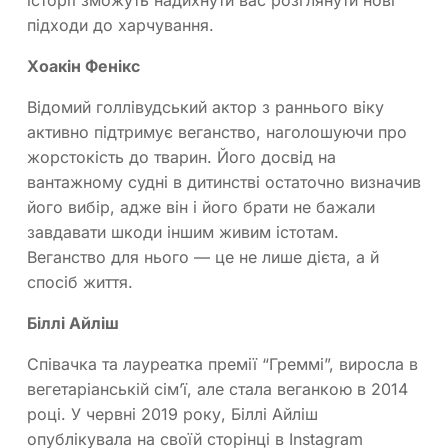
історії зможуть надихнути вас розглянути нові
підходи до харчування.
Хоакін Фенікс
Відомий голлівудський актор з раннього віку
активно підтримує веганство, наголошуючи про
жорстокість до тварин. Його досвід на
вантажному судні в дитинстві остаточно визначив
його вибір, адже він і його брати не бажали
завдавати шкоди іншим живим істотам.
Веганство для нього — це не лише дієта, а й
спосіб життя.
Біллі Айліш
Співачка та лауреатка премії “Греммі”, виросла в
вегетаріанській сім’ї, але стала веганкою в 2014
році. У червні 2019 року, Біллі Айліш
опублікувала на своїй сторінці в Instagram