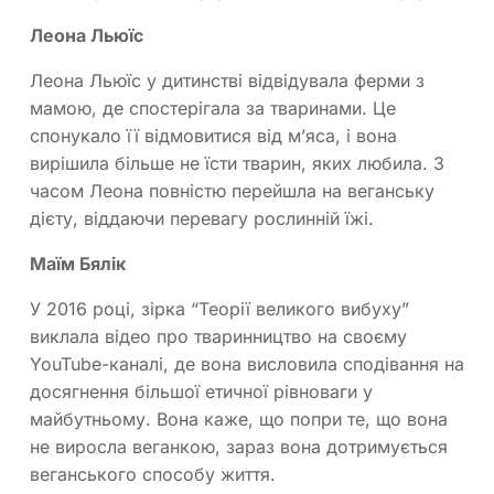
Леона Льюїс
Леона Льюїс у дитинстві відвідувала ферми з
мамою, де спостерігала за тваринами. Це
спонукало її відмовитися від м’яса, і вона
вирішила більше не їсти тварин, яких любила. З
часом Леона повністю перейшла на веганську
дієту, віддаючи перевагу рослинній їжі.
Маїм Бялік
У 2016 році, зірка “Теорії великого вибуху”
виклала відео про тваринництво на своєму
YouTube-каналі, де вона висловила сподівання на
досягнення більшої етичної рівноваги у
майбутньому. Вона каже, що попри те, що вона
не виросла веганкою, зараз вона дотримується
веганського способу життя.