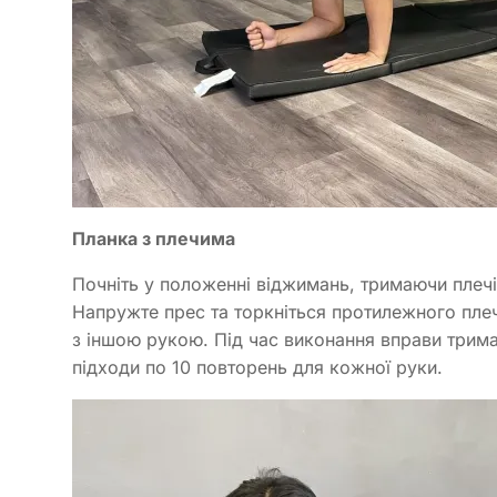
Планка з плечима
Почніть у положенні віджимань, тримаючи плечі н
Напружте прес та торкніться протилежного плеч
з іншою рукою. Під час виконання вправи трима
підходи по 10 повторень для кожної руки.