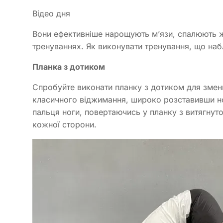
Відео дня
Вони ефективніше нарощують м’язи, спалюють ж
тренуваннях. Як виконувати тренування, що набли
Планка з дотиком
Спробуйте виконати планку з дотиком для зменш
класичного віджимання, широко розставивши но
пальця ноги, повертаючись у планку з витягнут
кожної сторони.