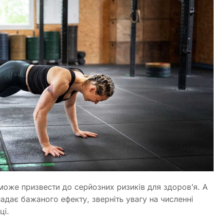
може призвести до серйозних ризиків для здоров’я. А
адає бажаного ефекту, зверніть увагу на численні
ці.