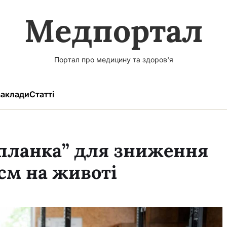
Медпортал
Портал про медицину та здоров'я
аклади
Статті
“планка” для зниження
 см на животі