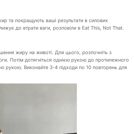
ир та покращують ваші результати в силових
жує до втрати ваги, розповіли в Eat This, Not That.
ення жиру на животі. Для цього, розпочніть з
ги. Потім дотягніться однією рукою до протилежного
ою рукою. Виконайте 3-4 підходи по 10 повторень для