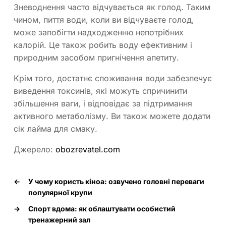
Зневоднення часто відчувається як голод. Таким
чином, пиття води, коли ви відчуваєте голод,
може запобігти надходженню непотрібних
калорій. Це також робить воду ефективним і
природним засобом пригнічення апетиту.
Крім того, достатнє споживання води забезпечує
виведення токсинів, які можуть спричинити
збільшення ваги, і відповідає за підтримання
активного метаболізму. Ви також можете додати
сік лайма для смаку.
Джерело:
obozrevatel.com
←
У чому користь кіноа: озвучено головні переваги
популярної крупи
→
Спорт вдома: як облаштувати особистий
тренажерний зал