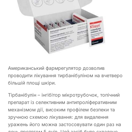
Американський фармрегулятор дозволив
проводити лікування тирбанібуліном на вчетверо
більшій площі шкіри.
Тірбанібулін – інгібітор мікротрубочок, топічний
препарат із селективним антипроліферативним
механізмом дії, високим профілем безпеки та
зручною схемою лікування: для видалення
уражень його можна застосовувати один раз на
день протягом 5 днів. Цей засіб було схвалено