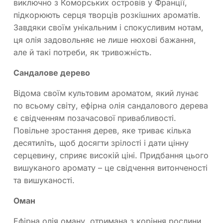
виключно з Коморських островів у Франції,
підкорюють серця творців розкішних ароматів.
Завдяки своїм унікальним і спокусливим нотам,
ця олія задовольняє не лише нюхові бажання,
але й такі потреби, як тривожність.
Сандалове дерево
Відома своїм культовим ароматом, який лунає
по всьому світу, ефірна олія сандалового дерева
є свідченням позачасової привабливості.
Повільне зростання дерев, яке триває кілька
десятиліть, щоб досягти зрілості і дати цінну
серцевину, сприяє високій ціні. Придбання цього
вишуканого аромату – це свідчення витонченості
та вишуканості.
Оман
Ефірна олія оману, отримана з коріння рослини,