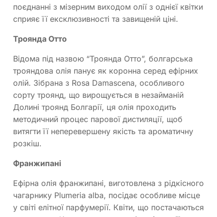
поєднанні з мізерним виходом олії з однієї квітки
сприяє її ексклюзивності та завищеній ціні.
Троянда Отто
Відома під назвою “Троянда Отто”, болгарська
трояндова олія панує як коронна серед ефірних
олій. Зібрана з Rosa Damascena, особливого
сорту троянд, що вирощується в незайманій
Долині троянд Болгарії, ця олія проходить
методичний процес парової дистиляції, щоб
витягти її неперевершену якість та ароматичну
розкіш.
Франжипані
Ефірна олія франжипані, виготовлена з рідкісного
чагарнику Plumeria alba, посідає особливе місце
у світі елітної парфумерії. Квіти, що постачаються