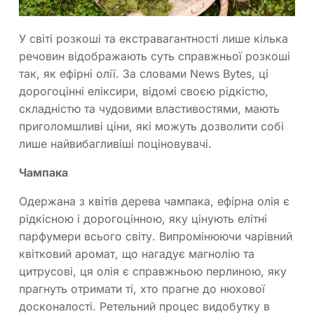
У світі розкоші та екстравагантності лише кілька
речовин відображають суть справжньої розкоші
так, як ефірні олії. За словами News Bytes, ці
дорогоцінні еліксири, відомі своєю рідкістю,
складністю та чудовими властивостями, мають
приголомшливі ціни, які можуть дозволити собі
лише найвибагливіші поціновувачі.
Чампака
Одержана з квітів дерева чампака, ефірна олія є
рідкісною і дорогоцінною, яку цінують елітні
парфумери всього світу. Випромінюючи чарівний
квітковий аромат, що нагадує магнолію та
цитрусові, ця олія є справжньою перлиною, яку
прагнуть отримати ті, хто прагне до нюхової
досконалості. Ретельний процес видобутку в