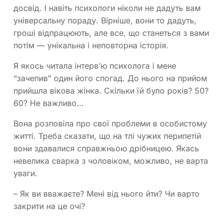
досвід. І навіть психологи ніколи не дадуть вам
універсальну пораду. Вірніше, вони то дадуть,
гроші відпрацюють, але все, що станеться з вами
потім — унікальна і неповторна історія.
Я якось читала інтерв’ю психолога і мене
“зачепив” один його спогад. До нього на прийом
прийшла вікова жінка. Скільки їй було років? 50?
60? Не важливо…
Вона розповіла про свої проблеми в особистому
житті. Треба сказати, що на тлі чужих перипетій
вони здавалися справжньою дрібницею. Якась
невелика сварка з чоловіком, можливо, не варта
уваги.
– Як ви вважаєте? Мені від нього йти? Чи варто
закрити на це очі?