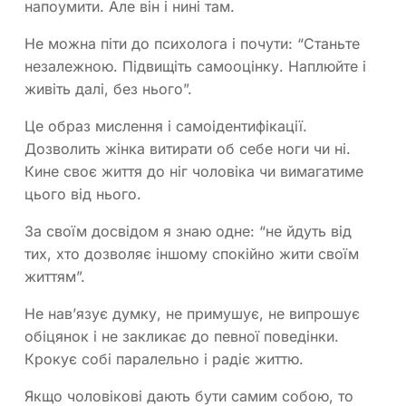
напоумити. Але він і нині там.
Не можна піти до психолога і почути: “Станьте
незалежною. Підвищіть самооцінку. Наплюйте і
живіть далі, без нього”.
Це образ мислення і самоідентифікації.
Дозволить жінка витирати об себе ноги чи ні.
Кине своє життя до ніг чоловіка чи вимагатиме
цього від нього.
За своїм досвідом я знаю одне: “не йдуть від
тих, хто дозволяє іншому спокійно жити своїм
життям”.
Не нав’язує думку, не примушує, не випрошує
обіцянок і не закликає до певної поведінки.
Крокує собі паралельно і радіє життю.
Якщо чоловікові дають бути самим собою, то