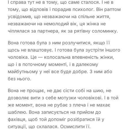
І справа тут не в тому, що саме сталося. І не в
тому, що відповів і порадив психолог. Він раптом
усвідомив, що незважаючи на спільне життя,
незважаючи на немолодий вік, ця жінка не
чіплялася за партнера, як за рятівну соломинку.
Вона готова була з ним розлучитися, якщо її
щось не влаштовує. І готова була зустріти іншого
чоловіка. Це — колосальна впевненість жінки,
що і в поточному моменті, і в далекому
майбутньому у неї все буде добре. З ним або
без нього.
Вона не прощає, не дає сісти собі на шию, не
дозволяє вити з себе мотузки чоловікові. І в той
же момент, вона не рубає з плеча і не махає
шаблею. Вона записується на прийом до
фахівця, щоб той допоміг розібратися їй у
ситуації, що склалася. Осмислити її.