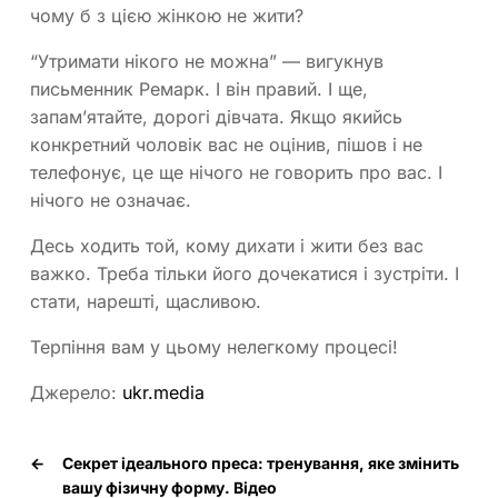
чому б з цією жінкою не жити?
“Утримати нікого не можна” — вигукнув
письменник Ремарк. І він правий. І ще,
запам’ятайте, дорогі дівчата. Якщо якийсь
конкретний чоловік вас не оцінив, пішов і не
телефонує, це ще нічого не говорить про вас. І
нічого не означає.
Десь ходить той, кому дихати і жити без вас
важко. Треба тільки його дочекатися і зустріти. І
стати, нарешті, щасливою.
Терпіння вам у цьому нелегкому процесі!
Джерело:
ukr.media
←
Секрет ідеального преса: тренування, яке змінить
вашу фізичну форму. Відео