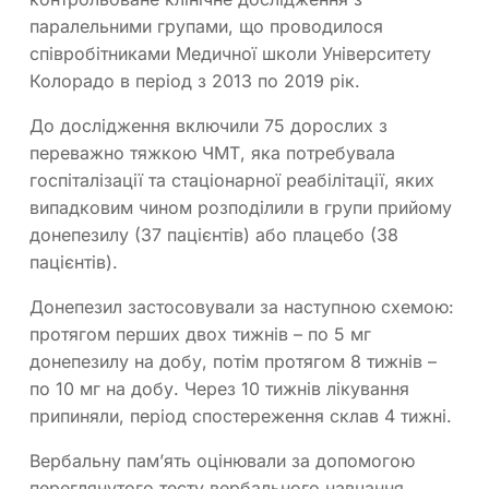
паралельними групами, що проводилося
співробітниками Медичної школи Університету
Колорадо в період з 2013 по 2019 рік.
До дослідження включили 75 дорослих з
переважно тяжкою ЧМТ, яка потребувала
госпіталізації та стаціонарної реабілітації, яких
випадковим чином розподілили в групи прийому
донепезилу (37 пацієнтів) або плацебо (38
пацієнтів).
Донепезил застосовували за наступною схемою:
протягом перших двох тижнів – по 5 мг
донепезилу на добу, потім протягом 8 тижнів –
по 10 мг на добу. Через 10 тижнів лікування
припиняли, період спостереження склав 4 тижні.
Вербальну пам’ять оцінювали за допомогою
переглянутого тесту вербального навчання