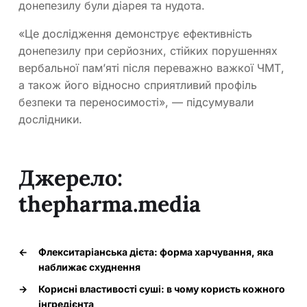
донепезилу були діарея та нудота.
«Це дослідження демонструє ефективність
донепезилу при серйозних, стійких порушеннях
вербальної пам’яті після переважно важкої ЧМТ,
а також його відносно сприятливий профіль
безпеки та переносимості», — підсумували
дослідники.
Джерело:
thepharma.media
←
Флекситаріанська дієта: форма харчування, яка
наближає схуднення
→
Корисні властивості суші: в чому користь кожного
інгредієнта