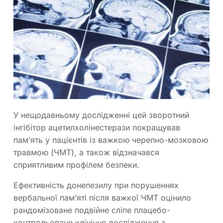
У нещодавньому дослідженні цей зворотний
інгібітор ацетилхолінестерази покращував
пам’ять у пацієнтів із важкою черепно-мозковою
травмою (ЧМТ), а також відзначався
сприятливим профілем безпеки.
Ефективність донепезилу при порушеннях
вербальної пам’яті після важкої ЧМТ оцінило
рандомізоване подвійне сліпе плацебо-
контрольоване клінічне дослідження з