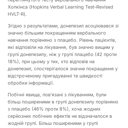
Хопкінса (Hopkins Verbal Learning Test–Revised
HVLT-R).
Згідно з результатами, донепезил асоціювався зі
значно більшим покращенням вербального
навчання порівняно з плацебо. Рівень пацієнтів,
які відповіли на лікування, був значно вищим у
групі донепезилу, ніж у групі плацебо (42 проти
18%), при цьому у тих, хто відповів на
донепезил, спостерігалося значне покращення у
відстроченому пригадуванні та швидкості
обробки інформації.
Побічні явища, пов’язані з лікуванням, були
більш поширеними в групі донепезилу порівняно
з плацебо (46% проти 8%), хоча жодних
серйозних побічних ефектів не відзначалося в
жодній групі. Більш поширеними у групі