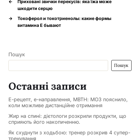
←
Приховані звички перекусів: яка їжа може
шкодити серцю
→
Токоферол и токотриенолы: какие формы
витамина Е бывают
Пошук
Пошук
Останні записи
Е-рецепт, е-направлення, МВТН: МОЗ пояснило,
коли можливе дистанційне отримання
Жир на спині: дієтологи розкрили продукти, що
сприяють його накопиченню.
Як схуднути з ходьбою: тренер розкрив 4 супер-
тренування