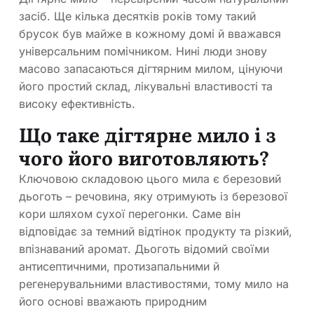
засіб. Ще кілька десятків років тому такий
брусок був майже в кожному домі й вважався
універсальним помічником. Нині люди знову
масово запасаються дігтярним милом, цінуючи
його простий склад, лікувальні властивості та
високу ефективність.
Що таке дігтярне мило і з
чого його виготовляють?
Ключовою складовою цього мила є березовий
дьоготь – речовина, яку отримують із березової
кори шляхом сухої перегонки. Саме він
відповідає за темний відтінок продукту та різкий,
впізнаваний аромат. Дьоготь відомий своїми
антисептичними, протизапальними й
регенерувальними властивостями, тому мило на
його основі вважають природним