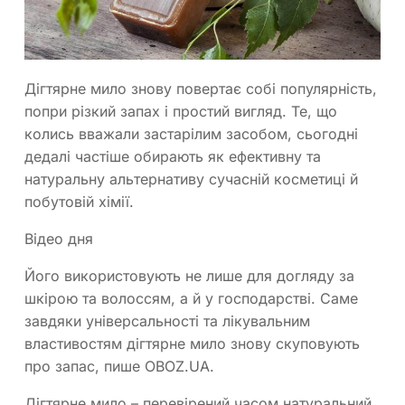
Дігтярне мило знову повертає собі популярність,
попри різкий запах і простий вигляд. Те, що
колись вважали застарілим засобом, сьогодні
дедалі частіше обирають як ефективну та
натуральну альтернативу сучасній косметиці й
побутовій хімії.
Відео дня
Його використовують не лише для догляду за
шкірою та волоссям, а й у господарстві. Саме
завдяки універсальності та лікувальним
властивостям дігтярне мило знову скуповують
про запас, пише OBOZ.UA.
Дігтярне мило – перевірений часом натуральний