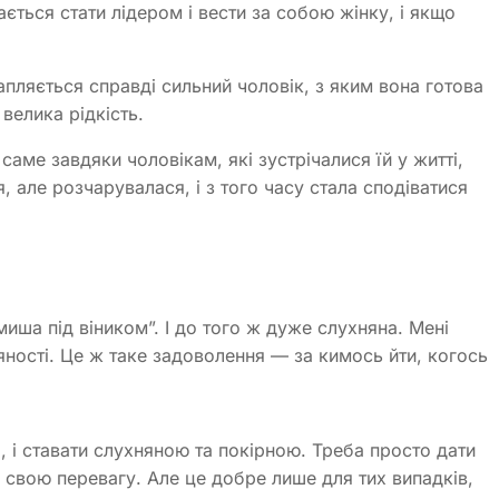
ається стати лідером і вести за собою жінку, і якщо
рапляється справді сильний чоловік, з яким вона готова
велика рідкість.
 саме завдяки чоловікам, які зустрічалися їй у житті,
я, але розчарувалася, і з того часу стала сподіватися
миша під віником”. І до того ж дуже слухняна. Мені
яності. Це ж таке задоволення — за кимось йти, когось
, і ставати слухняною та покірною. Треба просто дати
и свою перевагу. Але це добре лише для тих випадків,