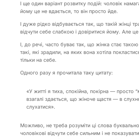
І ще один варіант розвитку подій: чоловік намаг
йому це не вдається, то він просто йде.
І дуже рідко відбувається так, що такій жінці т
відчути себе слабкою і довіритися йому. Але це 
І, до речі, часто буває так, що жінка стає такою
такі, які зрадили, на яких вона хотіла покластис
тільки на себе.
Одного разу я прочитала таку цитату:
«У житті я тиха, спокійна, покірна — просто “
взагалі здається, що жіноче щастя — в слухн
слухатися».
Можливо, не треба розуміти ці слова буквально
чоловікові відчути себе сильним і не показуват