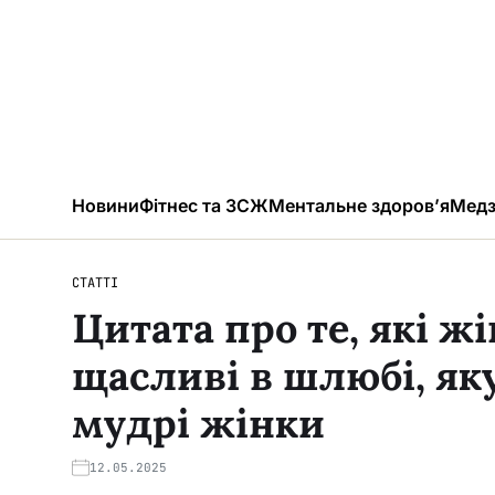
Новини
Фітнес та ЗСЖ
Ментальне здоров’я
Медз
СТАТТІ
Цитата про те, які ж
щасливі в шлюбі, як
мудрі жінки
12.05.2025