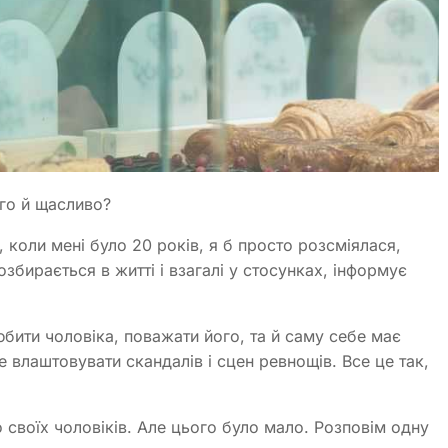
вго й щасливо?
, коли мені було 20 років, я б просто розсміялася,
бирається в житті і взагалі у стосунках, інформує
бити чоловіка, поважати його, та й саму себе має
е влаштовувати скандалів і сцен ревнощів. Все це так,
о своїх чоловіків. Але цього було мало. Розповім одну