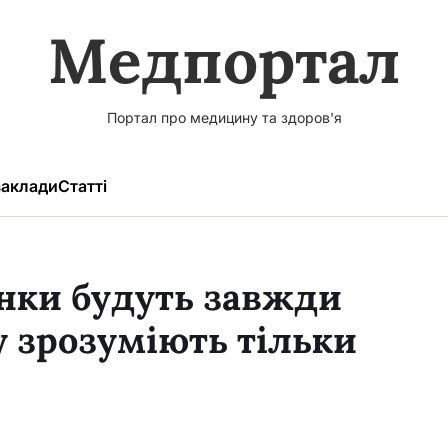
Медпортал
Портал про медицину та здоров'я
аклади
Статті
інки будуть завжди
у зрозуміють тільки