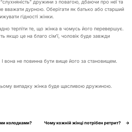
 “слухняність” дружини з повагою, дбаючи про неї та
 не вважати дурною. Оберігати як батько або старший
ижувати гідності жінки.
адно терпіти те, що жінка в чомусь його перевершує.
ть якщо це на благо сім’ї, чоловік буде завжди
 І вона не повинна бути вище його за становищем.
 в цьому випадку жінка буде щасливою дружиною.
ними колодками?
Чому кожній жінці потрібен ретрит?
→