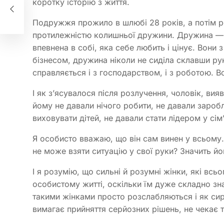
коротку історію з життя.
Подружжя прожило в шлюбі 28 років, а потім р
протилежністю колишньої дружини. Дружина — ж
впевнена в собі, яка себе любить і цінує. Вони
бізнесом, дружина ніколи не сиділа склавши рук
справляється і з господарством, і з роботою. Вс
І як з’ясувалося після розлучення, чоловік, вия
йому не давали нічого робити, не давали зароб
виховувати дітей, не давали стати лідером у сім’
Я особисто вважаю, що він сам винен у всьому.
не може взяти ситуацію у свої руки? Значить й
І я розумію, що сильні й розумні жінки, які всь
особистому житті, оскільки їм дуже складно зна
такими жінками просто розслабляються і як сир 
вимагає прийняття серйозних рішень, не чекає 