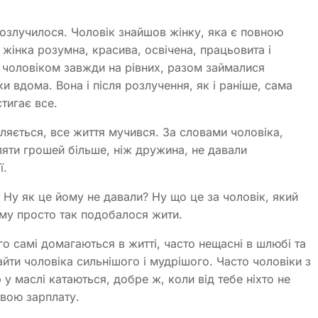
озлучилося. Чоловік знайшов жінку, яка є повною
інка розумна, красива, освічена, працьовита і
 з чоловіком завжди на рівних, разом займалися
и вдома. Вона і після розлучення, як і раніше, сама
тигає все.
вляється, все життя мучився. За словами чоловіка,
ляти грошей більше, ніж дружина, не давали
ї.
 Ну як це йому не давали? Ну що це за чоловік, який
ому просто так подобалося жити.
ого самі домагаються в житті, часто нещасні в шлюбі та
йти чоловіка сильнішого і мудрішого. Часто чоловіки з
у маслі катаються, добре ж, коли від тебе ніхто не
твою зарплату.