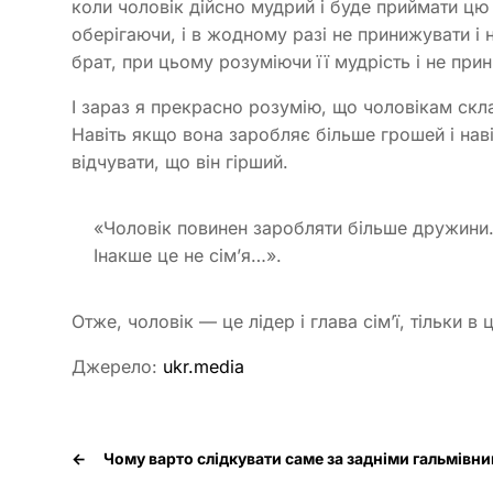
коли чоловік дійсно мудрий і буде приймати цю
оберігаючи, і в жодному разі не принижувати і
брат, при цьому розуміючи її мудрість і не прин
І зараз я прекрасно розумію, що чоловікам скл
Навіть якщо вона заробляє більше грошей і наві
відчувати, що він гірший.
«Чоловік повинен заробляти більше дружини.
Інакше це не сім’я…».
Отже, чоловік — це лідер і глава сім’ї, тільки
Джерело:
ukr.media
←
Чому варто слідкувати саме за задніми гальмів