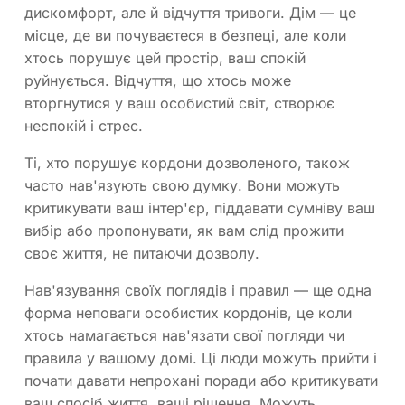
дискомфорт, але й відчуття тривоги. Дім — це
місце, де ви почуваєтеся в безпеці, але коли
хтось порушує цей простір, ваш спокій
руйнується. Відчуття, що хтось може
вторгнутися у ваш особистий світ, створює
неспокій і стрес.
Ті, хто порушує кордони дозволеного, також
часто нав'язують свою думку. Вони можуть
критикувати ваш інтер'єр, піддавати сумніву ваш
вибір або пропонувати, як вам слід прожити
своє життя, не питаючи дозволу.
Нав'язування своїх поглядів і правил — ще одна
форма неповаги особистих кордонів, це коли
хтось намагається нав'язати свої погляди чи
правила у вашому домі. Ці люди можуть прийти і
почати давати непрохані поради або критикувати
ваш спосіб життя, ваші рішення. Можуть