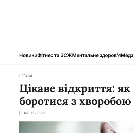
Новини
Фітнес та ЗСЖ
Ментальне здоров’я
Медз
НОВИНИ
Цікаве відкриття: я
боротися з хворобо
03.10.2025