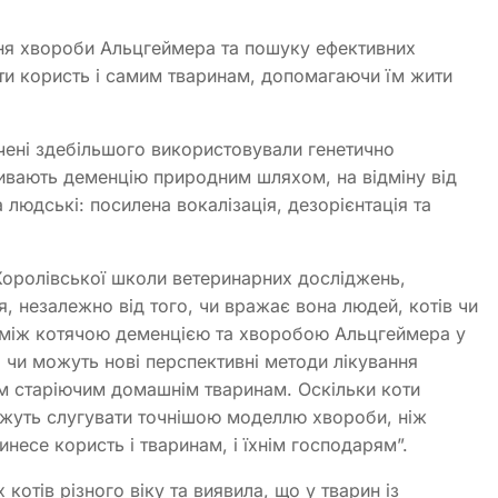
ння хвороби Альцгеймера та пошуку ефективних
ти користь і самим тваринам, допомагаючи їм жити
ені здебільшого використовували генетично
вивають деменцію природним шляхом, на відміну від
 людські: посилена вокалізація, дезорієнтація та
Королівської школи ветеринарних досліджень,
, незалежно від того, чи вражає вона людей, котів чи
ь між котячою деменцією та хворобою Альцгеймера у
 чи можуть нові перспективні методи лікування
 старіючим домашнім тваринам. Оскільки коти
ожуть слугувати точнішою моделлю хвороби, ніж
несе користь і тваринам, і їхнім господарям”.
отів різного віку та виявила, що у тварин із