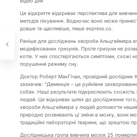
Відео дня
Це відкриття відкриває перспективи для вивче
методів лікування. Водночас воно може принес
довше та щасливіше, пише express.co.
к
Раніше для досліджень хвороби Альцгеймера вч
е
модифікованих гризунів. Проте гризуни не роз
котів. У них спостерігаються симптоми, схожі на
порушення режиму сну.
Доктор Роберт МакГічан, провідний дослідник 
зазначив: “Деменція – це руйнівне захворювання
собак. Наші результати підкреслюють схожіст
людей. Це відкриває шлях до дослідження того,
хвороби Альцгеймера у людей допомогти нашим
природно розвивають ці зміни в мозку, вони м
традиційні лабораторні тварини, що зрештою при
Дослідницька група вивчила мозок 25 померлих к