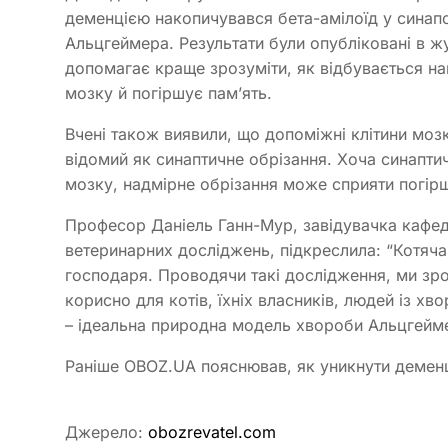
деменцією накопичувався бета-амілоїд у синап
Альцгеймера. Результати були опубліковані в жу
допомагає краще зрозуміти, як відбувається н
мозку й погіршує пам’ять.
Вчені також виявили, що допоміжні клітини моз
відомий як синаптичне обрізання. Хоча синапти
мозку, надмірне обрізання може сприяти погірш
Професор Даніель Ганн-Мур, завідувачка кафед
ветеринарних досліджень, підкреслила: “Котяча 
господаря. Проводячи такі дослідження, ми зро
корисно для котів, їхніх власників, людей із х
– ідеальна природна модель хвороби Альцгейме
Раніше OBOZ.UA пояснював, як уникнути деменц
Джерело:
obozrevatel.com