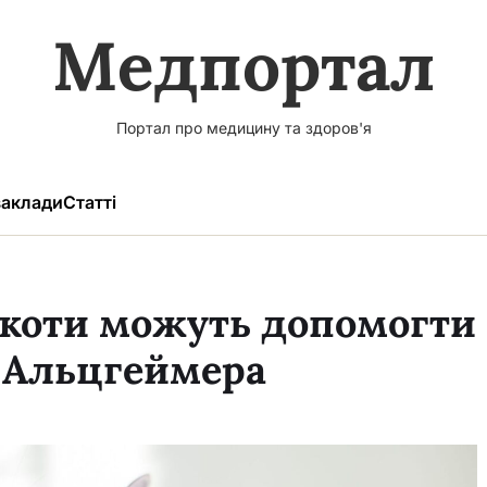
Медпортал
Портал про медицину та здоров'я
аклади
Статті
к коти можуть допомогти
ю Альцгеймера