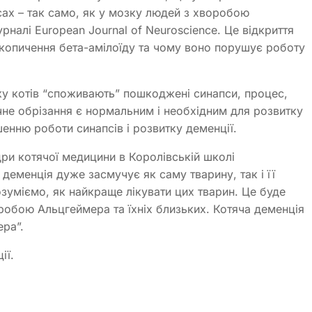
сах – так само, як у мозку людей з хворобою
рналі European Journal of Neuroscience. Це відкриття
акопичення бета-амілоїду та чому воно порушує роботу
ку котів “споживають” пошкоджені синапси, процес,
чне обрізання є нормальним і необхідним для розвитку
енню роботи синапсів і розвитку деменції.
ри котячої медицини в Королівській школі
деменція дуже засмучує як саму тварину, так і її
зуміємо, як найкраще лікувати цих тварин. Це буде
воробою Альцгеймера та їхніх близьких. Котяча деменція
ра”.
ії.