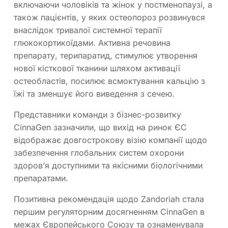
включаючи чоловіків та жінок у постменопаузі, а
також пацієнтів, у яких остеопороз розвинувся
внаслідок тривалої системної терапії
глюкокортикоїдами. Активна речовина
препарату, терипаратид, стимулює утворення
нової кісткової тканини шляхом активації
остеобластів, посилює всмоктування кальцію з
їжі та зменшує його виведення з сечею.
Представники команди з бізнес-розвитку
CinnaGen зазначили, що вихід на ринок ЄС
відображає довгострокову візію компанії щодо
забезпечення глобальних систем охорони
здоровʼя доступними та якісними біологічними
препаратами.
Позитивна рекомендація щодо Zandoriah стала
першим регуляторним досягненням CinnaGen в
межах Європейського Союзу та ознаменувала