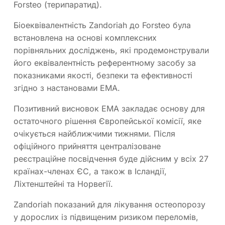
Forsteo (терипаратид).
Біоеквівалентність Zandoriah до Forsteo була
встановлена на основі комплексних
порівняльних досліджень, які продемонстрували
його еквівалентність референтному засобу за
показниками якості, безпеки та ефективності
згідно з настановами EMA.
Позитивний висновок EMA закладає основу для
остаточного рішення Європейської комісії, яке
очікується найближчими тижнями. Після
офіційного прийняття централізоване
реєстраційне посвідчення буде дійсним у всіх 27
країнах-членах ЄС, а також в Ісландії,
Ліхтенштейні та Норвегії.
Zandoriah показаний для лікування остеопорозу
у дорослих із підвищеним ризиком переломів,