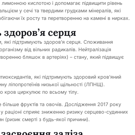
я лимонною кислотою і допомагає підвищити рівень
альцієм у сечі та твердими грудками мінералів, які
бігаючи їх росту та перетворенню на камені в нирках.
 здоров’я серця
ти, які підтримують здоров’я серця. Споживання
 організму від вільних радикалів. Нейтралізація
творенню бляшок в артеріях) – стану, який підвищує
нтиоксидантів, які підтримують здоровий кров’яний
ину ліпопротеїнів низької щільності (ЛПНЩ).
но кров циркулює по всьому тілу.
е більше фруктів та овочів. Дослідження 2017 року
ів у раціоні сприяє зниженню ризику серцево-судинних
н (ризик смерті з будь-якої причини).
засвоєння заліза