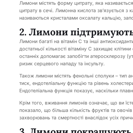
Лимони містять форму цитрату, яка називаєтьс
цитрату в сечі. Лимонна кислота зв’язується з к
називаються кристалами оксалату кальцію, запо
2. Лимони підтримують
Лимони багаті на вітамін С та інші антиоксидан
достатньої кількості вітаміну С захищає клітини
останніх допомагає запобігти атеросклерозу (у
ризик серцевого нападу та інсульту.
Також лимони містять фенольні сполуки – тип а
тиск, ендотеліальну функцію та рівень холестер
Ендотеліальна функція показує, наскільки плав
Крім того, вживання лимонів означає, що ви їст
показало, що більша кількість фруктів та овоч
захворювань та смертності внаслідок усіх причи
3. Лимони покращують 