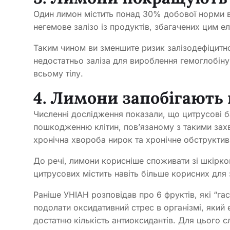
Один лимон містить понад 30% добової норми в
негемове залізо із продуктів, збагачених цим ел
Таким чином ви зменшите ризик залізодефіцитної
недостатньо заліза для вироблення гемоглобіну
всьому тілу.
4. Лимони запобігают
Численні дослідження показали, що цитрусові б
пошкодженню клітин, пов’язаному з такими зах
хронічна хвороба нирок та хронічне обструкти
До речі, лимони корисніше споживати зі шкірк
цитрусових містить навіть більше корисних для з
Раніше УНІАН розповідав про 6 фруктів, які “га
подолати оксидативний стрес в організмі, який 
достатню кількість антиоксидантів. Для цього 