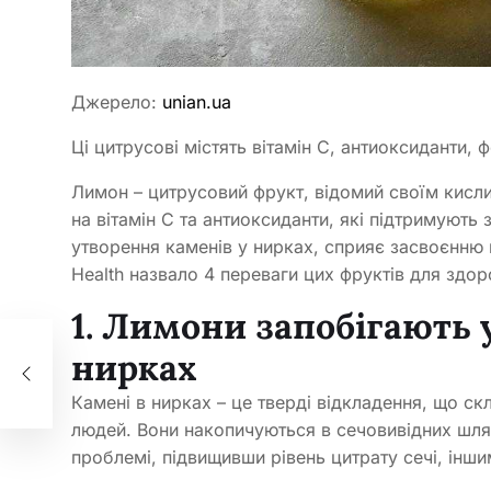
Джерело:
unian.ua
Ці цитрусові містять вітамін С, антиоксиданти, 
Лимон – цитрусовий фрукт, відомий своїм кисл
на вітамін С та антиоксиданти, які підтримують
утворення каменів у нирках, сприяє засвоєнню 
Health назвало 4 переваги цих фруктів для здор
1. Лимони запобігають
нирках
для
Камені в нирках – це тверді відкладення, що с
людей. Вони накопичуються в сечовивідних шлях
проблемі, підвищивши рівень цитрату сечі, ін