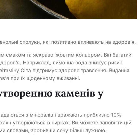
фенольні сполуки, які позитивно впливають на здоров’я.
им смаком та яскраво-жовтим кольором. Він багатий
 здоров’я. Наприклад, лимонна вода знижує ризик
вітаміну С та підтримує здорове травлення. Видання
ов’я при їх щоденному вживанні.
 утворенню каменів у
кладаються з мінералів і вражають приблизно 10%
ах і утворюються в нирках. Ви можете запобігти цій
шими словами, зробивши сечу більш лужною.