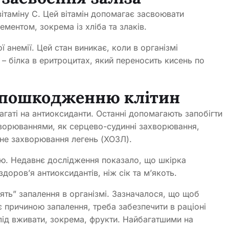
ітаміну С. Цей вітамін допомагає засвоювати
ементом, зокрема із хліба та злаків.
 анемії. Цей стан виникає, коли в організмі
 – білка в еритроцитах, який переносить кисень по
ь пошкодженню клітин
агаті на антиоксиданти. Останні допомагають запобігти
ворюваннями, як серцево-судинні захворювання,
вне захворювання легень (ХОЗЛ).
ою. Недавнє дослідження показало, що шкірка
доров’я антиоксидантів, ніж сік та м’якоть.
сять” запалення в організмі. Зазначалося, що щоб
є причиною запалення, треба забезпечити в раціоні
слід вживати, зокрема, фрукти. Найбагатшими на