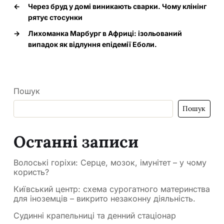
←
Через бруд у домі виникають сварки. Чому клінінг
рятує стосунки
→
Лихоманка Марбург в Африці: ізольований
випадок як відлуння епідемії Еболи.
Пошук
Пошук
Останні записи
Волоські горіхи: Серце, мозок, імунітет – у чому
користь?
Київський центр: схема сурогатного материнства
для іноземців – викрито незаконну діяльність.
Судинні крапельниці та денний стаціонар