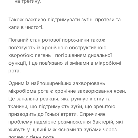
на третину.
Також важливо підтримувати зубні протези та
капи в чистоті.
Поганий стан ротової порожнини також
пов’язують із хронічною обструктивною
хворобою легень і погіршенням дихальної
функції, і це пов’язано зі змінами в мікробіомі
рота.
Одним із найпоширеніших захворювань
мікробіома рота є хронічне захворювання ясен.
Це запальна реакція, яка руйнує кістку та
тканини, що підтримують зуби, що зрештою
призводить до їхньої втрати. Спричиняє
проблему надмірне розмноження бактерій, які
живуть у щілині між яснами та зубами через
погану гігієну рота.