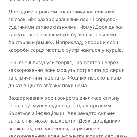
Дослідників роками спантеличував сильний
зв’язок між захворюваннями ясен і серцево-
судинними захворюваннями. Чому?Дослідники
кажуть, що зв’язок може бути із загальними
факторами ризику. Наприклад, хвороби ясен і
хвороби серця частіше зустрічаються у курців.
Інші вчені висунули теорію, що бактерії через
захворювання ясен можуть потрапити до серця
та спричинити інфекцію. Жодних переконливих
доказів цього зв’язку поки нема.
Захворювання ясен зокрема викликає сильну
запальну імунну відповідь (те, як організм
бореться з інфекціями). Але занадто сильне
запалення може нашкодити. Деякі дослідники
вважають, що запалення, спричинене
захворюванням ясен, може пошкодити серцево-