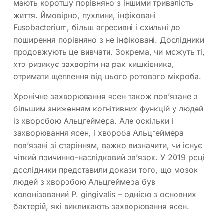
мають коротшу порівняно з іншими тривалість
життя. Ймовірно, пухлини, інфіковані
Fusobacterium, більш агресивні і схильні до
поширення порівняно з не інфіковані. Дослідники
продовжують це вивчати. Зокрема, чи можуть ті,
хто ризикує захворіти на рак кишківника,
отримати щеплення від цього ротового мікроба.
Хронічне захворювання ясен також пов’язане з
більшим зниженням когнітивних функцій у людей
із хворобою Альцгеймера. Але оскільки і
захворювання ясен, і хвороба Альцгеймера
пов’язані зі старінням, важко визначити, чи існує
чіткий причинно-наслідковий зв’язок. У 2019 році
дослідники представили докази того, що мозок
людей з хворобою Альцгеймера був
колонізований P. gingivalis – однією з основних
бактерій, які викликають захворювання ясен.