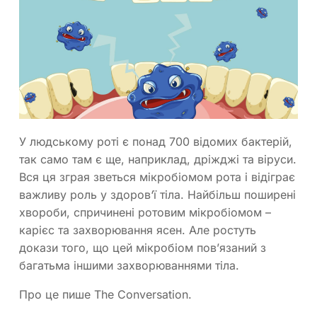
У людському роті є понад 700 відомих бактерій,
так само там є ще, наприклад, дріжджі та віруси.
Вся ця зграя зветься мікробіомом рота і відіграє
важливу роль у здоров‘ї тіла. Найбільш поширені
хвороби, спричинені ротовим мікробіомом –
карієс та захворювання ясен. Але ростуть
докази того, що цей мікробіом пов’язаний з
багатьма іншими захворюваннями тіла.
Про це пише The Conversation.