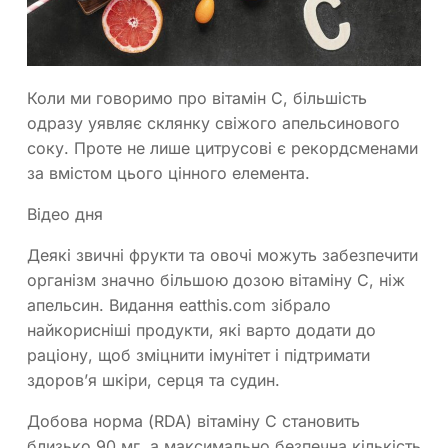
Коли ми говоримо про вітамін С, більшість
одразу уявляє склянку свіжого апельсинового
соку. Проте не лише цитрусові є рекордсменами
за вмістом цього цінного елемента.
Відео дня
Деякі звичні фрукти та овочі можуть забезпечити
організм значно більшою дозою вітаміну С, ніж
апельсин. Видання eatthis.com зібрало
найкорисніші продукти, які варто додати до
раціону, щоб зміцнити імунітет і підтримати
здоров’я шкіри, серця та судин.
Добова норма (RDA) вітаміну С становить
близько 90 мг, а максимально безпечна кількість