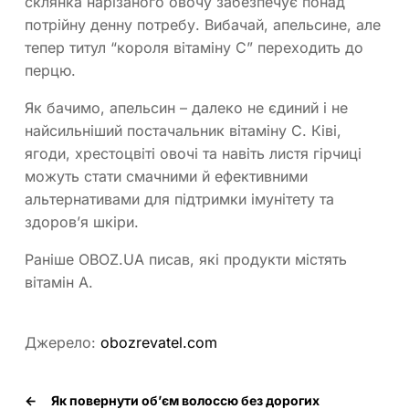
склянка нарізаного овочу забезпечує понад
потрійну денну потребу. Вибачай, апельсине, але
тепер титул “короля вітаміну С” переходить до
перцю.
Як бачимо, апельсин – далеко не єдиний і не
найсильніший постачальник вітаміну С. Ківі,
ягоди, хрестоцвіті овочі та навіть листя гірчиці
можуть стати смачними й ефективними
альтернативами для підтримки імунітету та
здоров’я шкіри.
Раніше OBOZ.UA писав, які продукти містять
вітамін А.
Джерело:
obozrevatel.com
←
Як повернути об’єм волоссю без дорогих