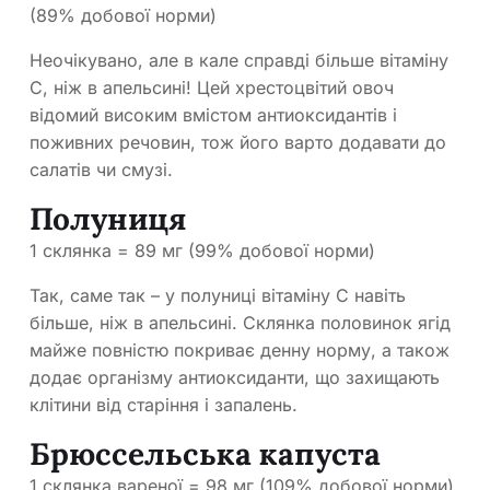
(89% добової норми)
Неочікувано, але в кале справді більше вітаміну
С, ніж в апельсині! Цей хрестоцвітий овоч
відомий високим вмістом антиоксидантів і
поживних речовин, тож його варто додавати до
салатів чи смузі.
Полуниця
1 склянка = 89 мг (99% добової норми)
Так, саме так – у полуниці вітаміну С навіть
більше, ніж в апельсині. Склянка половинок ягід
майже повністю покриває денну норму, а також
додає організму антиоксиданти, що захищають
клітини від старіння і запалень.
Брюссельська капуста
1 склянка вареної = 98 мг (109% добової норми)