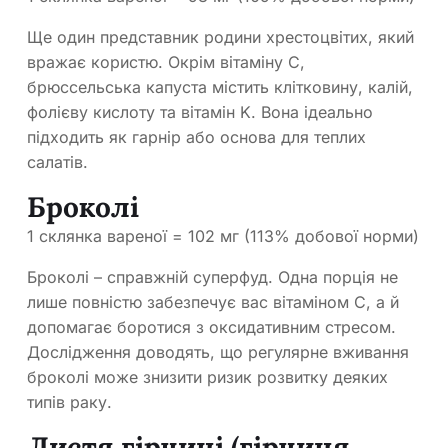
Ще один представник родини хрестоцвітих, який
вражає користю. Окрім вітаміну С,
брюссельська капуста містить клітковину, калій,
фолієву кислоту та вітамін K. Вона ідеально
підходить як гарнір або основа для теплих
салатів.
Броколі
1 склянка вареної = 102 мг (113% добової норми)
Броколі – справжній суперфуд. Одна порція не
лише повністю забезпечує вас вітаміном С, а й
допомагає боротися з оксидативним стресом.
Дослідження доводять, що регулярне вживання
броколі може знизити ризик розвитку деяких
типів раку.
Листя гірчиці (гірчиця