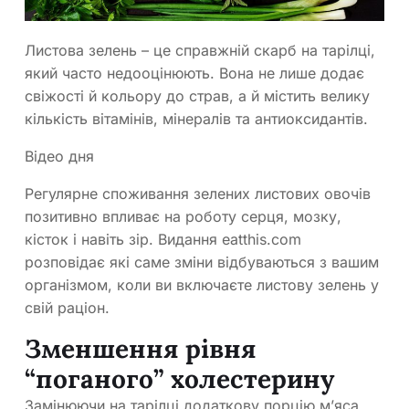
Листова зелень – це справжній скарб на тарілці,
який часто недооцінюють. Вона не лише додає
свіжості й кольору до страв, а й містить велику
кількість вітамінів, мінералів та антиоксидантів.
Відео дня
Регулярне споживання зелених листових овочів
позитивно впливає на роботу серця, мозку,
кісток і навіть зір. Видання eatthis.com
розповідає які саме зміни відбуваються з вашим
організмом, коли ви включаєте листову зелень у
свій раціон.
Зменшення рівня
“поганого” холестерину
Замінюючи на тарілці додаткову порцію м’яса,