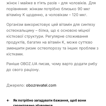
жінок і майже в п’ять разів – для чоловіків. Для
порівняння: жінкам потрібно близько 90 мкг
вітаміну K щоденно, а чоловікам – 120 мкг.
Організм використовує цей вітамін для синтезу
остеокальцину – білка, що є основою міцної
кісткової структури. Регулярне споживання
продуктів, багатих на вітамін K, може суттєво
зменшити ризик остеопорозу та інших проблем з
кістками.
Раніше OBOZ.UA писав, чому варто додати рибу
до свого раціону.
Джерело:
obozrevatel.com
←
Як потрібно загадувати бажання, щоб вони
гарантовано збувалися