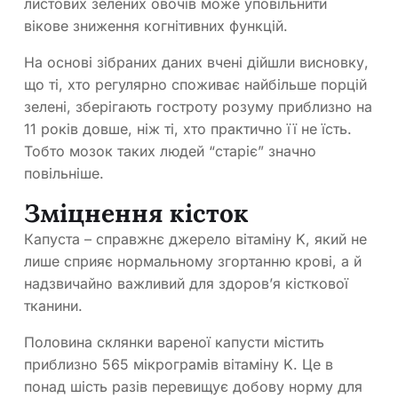
листових зелених овочів може уповільнити
вікове зниження когнітивних функцій.
На основі зібраних даних вчені дійшли висновку,
що ті, хто регулярно споживає найбільше порцій
зелені, зберігають гостроту розуму приблизно на
11 років довше, ніж ті, хто практично її не їсть.
Тобто мозок таких людей “старіє” значно
повільніше.
Зміцнення кісток
Капуста – справжнє джерело вітаміну K, який не
лише сприяє нормальному згортанню крові, а й
надзвичайно важливий для здоров’я кісткової
тканини.
Половина склянки вареної капусти містить
приблизно 565 мікрограмів вітаміну K. Це в
понад шість разів перевищує добову норму для