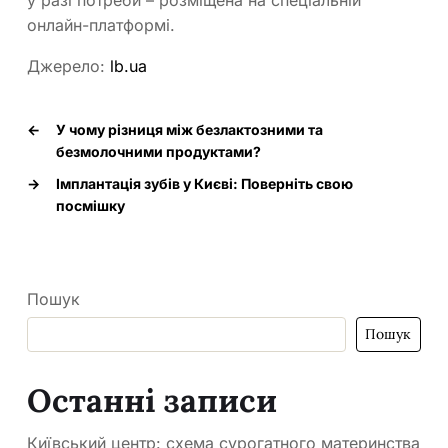
у разі потреби – розміщена на спеціальній
онлайн-платформі.
Джерело:
lb.ua
←
У чому різниця між безлактозними та
безмолочними продуктами?
→
Імплантація зубів у Києві: Поверніть свою
посмішку
Пошук
Пошук
Останні записи
Київський центр: схема сурогатного материнства