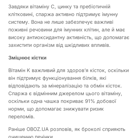
Завдяки вітаміну С, цинку та пребіотичній
клітковині, спаржа активно підтримує імунну
систему. Вона не лише забезпечує важливі
поживні речовини для імунних клітин, але й має
високу антиоксидантну активність, що допомагає
захистити організм від шкідливих впливів.
Зміцнює кістки
Вітамін K важливий для здоров’я кісток, оскільки
він підтримує функціонування білків, які
відповідають за мінералізацію та обмін кісток.
Спаржа є відмінним джерелом цього вітаміну,
оскільки одна чашка покриває 91% добової
норми, що допомагає знижувати ризик
переломів.
Раніше OBOZ.UA розповів, як броколі сприяють
очищенню печінки.