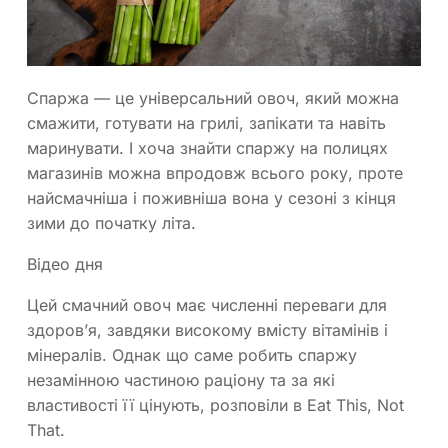
Спаржа — це універсальний овоч, який можна
смажити, готувати на грилі, запікати та навіть
маринувати. І хоча знайти спаржу на полицях
магазинів можна впродовж всього року, проте
найсмачніша і поживніша вона у сезоні з кінця
зими до початку літа.
Відео дня
Цей смачний овоч має численні переваги для
здоров’я, завдяки високому вмісту вітамінів і
мінералів. Однак що саме робить спаржу
незамінною частиною раціону та за які
властивості її цінують, розповіли в Eat This, Not
That.