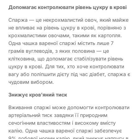
Допомагає контролювати рівень цукру в крові
Спаржа — це некрохмалистий овоч, який майже
не впливає на рівень цукру в крові, порівняно з
крохмалистими овочами, такими як картопля.
Одна чашка вареної спаржі містить лише 7
грамів вуглеводів, з яких половина — це
клітковина, що допомагає стабілізувати рівень
цукру в крові. Для тих, хто хоче контролювати
вагу або поліпшити дієту під час діабет, спаржа є
чудовим вибором.
Знижує кров’яний тиск
Вживання спаржі може допомогти контролювати
артеріальний тиск завдяки її природним
сечогінним властивостям і високому вмісту
калію. Одна чашка вареної спаржі забезпечує
9% добової норми калію, який знижує напругу в