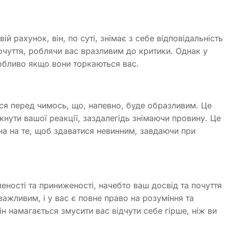
й рахунок, він, по суті, знімає з себе відповідальність
 почуття, роблячи вас вразливим до критики. Однак у
собливо якщо вони торкаються вас.
ся перед чимось, що, напевно, буде образливим. Це
ути вашої реакції, заздалегідь знімаючи провину. Це
на на те, щоб здаватися невинним, завдаючи при
еності та приниженості, начебто ваш досвід та почуття
важливим, і у вас є повне право на розуміння та
ін намагається змусити вас відчути себе гірше, ніж ви