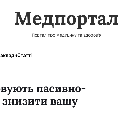
Медпортал
Портал про медицину та здоров'я
аклади
Статті
товують пасивно-
 знизити вашу