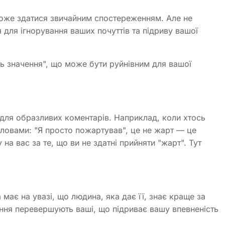
може здатися звичайним спостереженням. Але не
для ігнорування ваших почуттів та підриву вашої
ть значення", що може бути руйнівним для вашої
 для образливих коментарів. Наприклад, коли хтось
словами: "Я просто пожартував", це не жарт — це
 на вас за те, що ви не здатні прийняти "жарт". Тут
 має на увазі, що людина, яка дає її, знає краще за
шення перевершують ваші, що підриває вашу впевненість