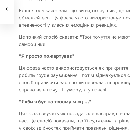
ин
Коли хтось каже вам, що ви надто чутливі, це 
обманюйтесь. Ця фраза часто використовується 
впевненості у власних емоційних реакціях.
Це тонкий спосіб сказати: "Твої почуття не маю
самооцінки.
"Я просто пожартував"
Ця фраза часто використовується як прикриття
робить грубе зауваження і потім відмахується 
спосіб принизити вас і потім перекласти провину
справа не в почутті гумору, а у повазі.
"Якби я був на твоєму місці…"
Ця фраза звучить як порада, але насправді вона
вас. Це спосіб показати, що її судження та рі
у своїх здібностях приймати правильні рішення.