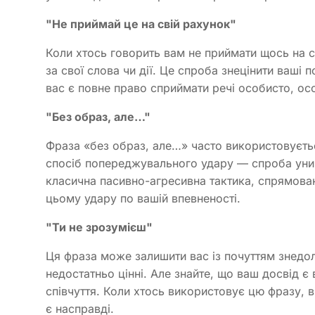
"Не приймай це на свій рахунок"
Коли хтось говорить вам не приймати щось на сві
за свої слова чи дії. Це спроба знецінити ваші
вас є повне право сприймати речі особисто, о
"Без образ, але…"
Фраза «без образ, але…» часто використовуєть
спосіб попереджувального удару — спроба уникн
класична пасивно-агресивна тактика, спрямова
цьому удару по вашій впевненості.
"Ти не зрозумієш"
Ця фраза може залишити вас із почуттям знедол
недостатньо цінні. Але знайте, що ваш досвід є 
співчуття. Коли хтось використовує цю фразу, в
є насправді.