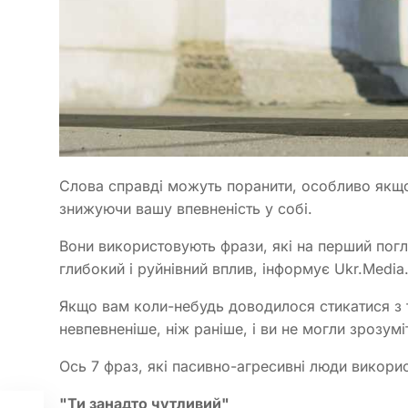
Слова справді можуть поранити, особливо якщо
знижуючи вашу впевненість у собі.
Вони використовують фрази, які на перший пог
глибокий і руйнівний вплив, інформує Ukr.Media
Якщо вам коли-небудь доводилося стикатися з 
невпевненіше, ніж раніше, і ви не могли зрозумі
Ось 7 фраз, які пасивно-агресивні люди викорис
"Ти занадто чутливий"