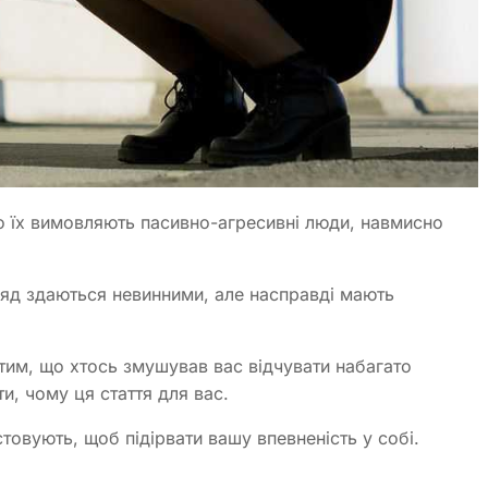
 їх вимовляють пасивно-агресивні люди, навмисно
ляд здаються невинними, але насправді мають
.
тим, що хтось змушував вас відчувати набагато
ти, чому ця стаття для вас.
товують, щоб підірвати вашу впевненість у собі.