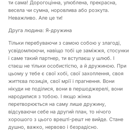
ти сама! Дорогоцінна, улюблена, прекрасна,
весела чи сумна, норовлива або розкута.
Неважливо. Але це ти!
Друга людина: Я-дружина
Тільки перебуваючи з самою собою у злагоді,
усвідомлюючи, навіщо тобі це заміжжя, стосунки
і саме такий партнер, ти вступаєш у шлюб. І
стаєш не тільки особистістю, а й дружиною. При
цьому у тебе є свої хобі, свої захоплення, своя
життєва позиція, свої мрії і прагнення. Вони
нікуди не поділися, вони в першоджерелі, вони
народилися з тобою. І якщо жінка
перетворюється на саму лише дружину,
відсуваючи себе на другий план, то нічого
хорошого з цього врешті-решт не вийде. Стане
душно, важко, нервово і безрадісно.