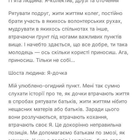
П'ята людина: Я-колектив, друзі та оточення
Рятувати подруг, жити життям колег, постійно
брати участь в якихось волонтерських рухах,
мудрувати в якихось спільнотах та інше,
втрачаючи ґрунт під ногами важливих пунктів
вище. І начебто здається, що все добре, ти така
молодець — ось скільки користі приносиш. Ага,
приносиш. Тільки не собі…
Шоста людина: Я-дочка
Мій улюблено-огидний пункт. Мені так сумно
слухати історії про те, як дочки втрачають життя
в спробах рятувати батьків, жити життям нібито
нещасних матерів або батьків. Заради цього
вони розлучаються, втрачають кохання,
втрачають своє Я. Це докорінно неправильна
позиція. Ми допомагаємо батькам по змозі, як