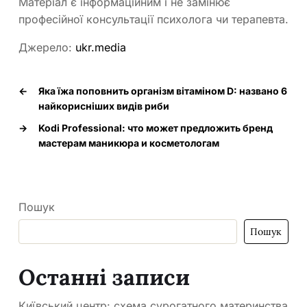
Матеріал є інформаційним і не замінює
професійної консультації психолога чи терапевта.
Джерело:
ukr.media
←
Яка їжа поповнить організм вітаміном D: названо 6
найкорисніших видів риби
→
Kodi Professional: что может предложить бренд
мастерам маникюра и косметологам
Пошук
Пошук
Останні записи
Київський центр: схема сурогатного материнства