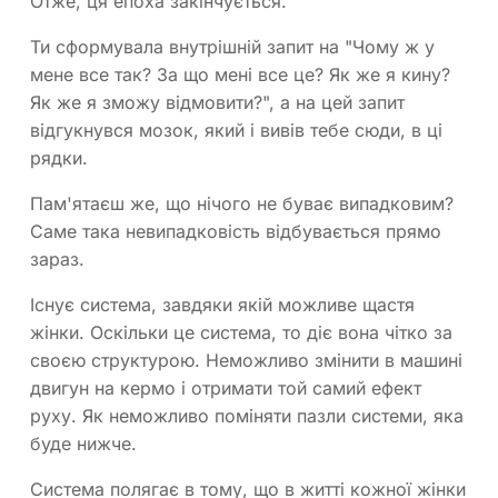
Отже, ця епоха закінчується.
Ти сформувала внутрішній запит на "Чому ж у
мене все так? За що мені все це? Як же я кину?
Як же я зможу відмовити?", а на цей запит
відгукнувся мозок, який і вивів тебе сюди, в ці
рядки.
Пам'ятаєш же, що нічого не буває випадковим?
Саме така невипадковість відбувається прямо
зараз.
Існує система, завдяки якій можливе щастя
жінки. Оскільки це система, то діє вона чітко за
своєю структурою. Неможливо змінити в машині
двигун на кермо і отримати той самий ефект
руху. Як неможливо поміняти пазли системи, яка
буде нижче.
Система полягає в тому, що в житті кожної жінки