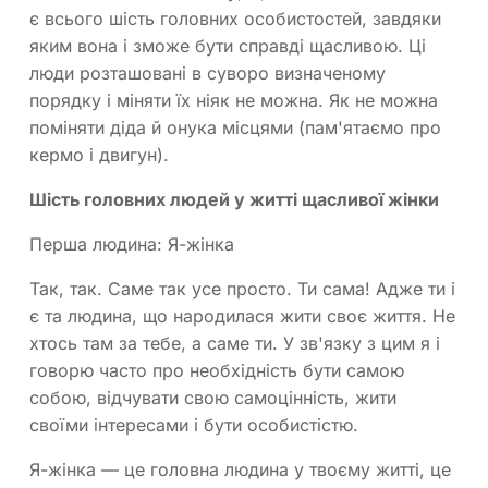
є всього шість головних особистостей, завдяки
яким вона і зможе бути справді щасливою. Ці
люди розташовані в суворо визначеному
порядку і міняти їх ніяк не можна. Як не можна
поміняти діда й онука місцями (пам'ятаємо про
кермо і двигун).
Шість головних людей у житті щасливої жінки
Перша людина: Я-жінка
Так, так. Саме так усе просто. Ти сама! Адже ти і
є та людина, що народилася жити своє життя. Не
хтось там за тебе, а саме ти. У зв'язку з цим я і
говорю часто про необхідність бути самою
собою, відчувати свою самоцінність, жити
своїми інтересами і бути особистістю.
Я-жінка — це головна людина у твоєму житті, це