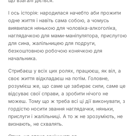
що взагалі діється.
І ось історія: народилася начебто аби прожити
одне життя і навіть сама собою, а чомусь
виявилася нянькою для чоловіка-алкоголіка,
наглядачкою для мами-маніпулятора, прислугою
для сина, жалільницею для подруги,
безкоштовною робочою конячкою для
начальника.
Стрибаєш у всіх цих ролях, працюєш, як віл, а
своє життя відкладаєш на потім. Головне,
розумієш же, що саме це забирає сили, саме це
відсуває свої справи, а зробити нічого не
можеш. Тому що ж треба всі ці дії виконувати, з
гордістю носити звання наглядачки, няньки,
прислуги і жалільниці. А то ж не зрозуміють, не
визнають, не схвалять.