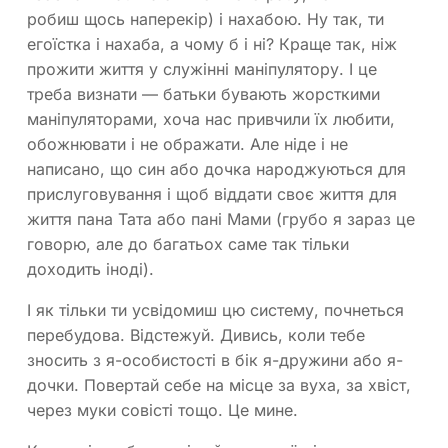
робиш щось наперекір) і нахабою. Ну так, ти
егоїстка і нахаба, а чому б і ні? Краще так, ніж
прожити життя у служінні маніпулятору. І це
треба визнати — батьки бувають жорсткими
маніпуляторами, хоча нас привчили їх любити,
обожнювати і не ображати. Але ніде і не
написано, що син або дочка народжуються для
прислуговування і щоб віддати своє життя для
життя пана Тата або пані Мами (грубо я зараз це
говорю, але до багатьох саме так тільки
доходить іноді).
І як тільки ти усвідомиш цю систему, почнеться
перебудова. Відстежуй. Дивись, коли тебе
зносить з я-особистості в бік я-дружини або я-
дочки. Повертай себе на місце за вуха, за хвіст,
через муки совісті тощо. Це мине.