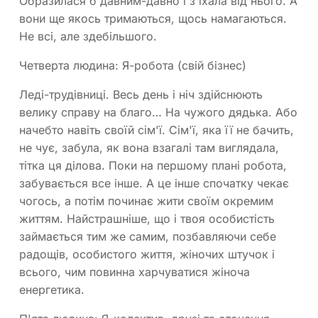
Образилася б давним-давно і з'їхала від нього. А
вони ще якось тримаються, щось намагаються.
Не всі, але здебільшого.
Четверта людина: Я-робота (свій бізнес)
Леді-трудівниці. Весь день і ніч здійснюють
велику справу на благо… На чужого дядька. Або
начебто навіть своїй сім'ї. Сім'ї, яка її не бачить,
не чує, забула, як вона взагалі там виглядала,
тітка ця ділова. Поки на першому плані робота,
забувається все інше. А це інше спочатку чекає
чогось, а потім починає жити своїм окремим
життям. Найстрашніше, що і твоя особистість
займається тим же самим, позбавляючи себе
радощів, особистого життя, жіночих штучок і
всього, чим повинна харчуватися жіноча
енергетика.