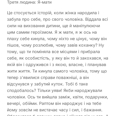
Третя людина: Я-мати
Це стосується історій, коли жінка народила і
забула про себе, про свого чоловіка. Віддала всі
сили на виховання дитини, ще й маніпулюючи
цим самим героїзмом. Я ж мати, я ж ось на
плаху себе кинула, чому ніхто не цінує, чому він
пішов, чому розлюбив, чому завів коханку? Ну
тому, що ти поміняла все місцями і прибрала
себе, як особистість, у яку він то й закохався, на
якій він і одружився і з якою, власне, і планував
жити життя. Ти кинула самого чоловіка, тому що
тепер з'явилися справи поважніші, а він
відсунувся у забутий куток. Тобі б таке
сподобалось? Тільки уяви! Якби народжували
чоловіки. Ось ти вийшла заміж, квіти, подарунки,
вечері, обійми. Раптом він народжує і на тебе
йому зовсім не вистачає часу і сил, і бажання.