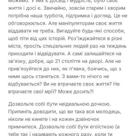
можемо. У них є досвід і мудрість, було своє
життя і досі є. Звичайно, зовсім старим і хворим
потрібна наша турбота, підтримка і догляд. Це не
обговорюється. Але маніпуляторам своє життя
віддавати не треба. Вигадуйте будь-які способи,
щоб піти від цих історій. Роз'їжджайтеся в різні
міста, просіть спеціальних людей раз на тиждень
приходити і відвідувати. А самі залишайтеся на
зв'язку, добре, що 21 століття на дворі. Але не
прив'язуйтеся до них, як п'явка, боячись, що з
ними щось станеться. З вами-то нічого не
відбувається? Ви не втрачаєте своє життя? Не
втрачаєте свої мрії? Може досить?!
Дозвольте собі бути неідеальною дочкою.
Припиніть доводити, що ви така вся молодець,
ніколи не кинете і на кожен дзвіночок
примчитеся. Дозвольте собі бути егоїсткою (а
тебе так і називають кожного разу, коли ти