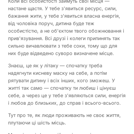
Коли всі особистості займуть свої місця —
настане щастя. У тебе з'явиться ресурс, сили,
бажання жити, у тебе з'явиться власна енергія,
від чоловіка поруч, дитина буде теж
особистістю, а не об'єктом твого обожнювання і
прив'язування. Всі друзі і колеги припинять так
сильно вичавлювати з тебе соки, тому що для
них буде відведено суворо визначене місце.
Знаєш, це як у літаку — спочатку треба
надягнути кисневу маску на себе, а потім
рятувати дитину і всіх інших, кого зможеш. У
житті так само — спочатку ти любиш і цінуєш
себе, а через це у тебе з'являються сили, енергія
і любов до близьких, до справ і всього-всього.
Тут про те, як люди проживають не своє життя,
плутаючи ці шість місць.