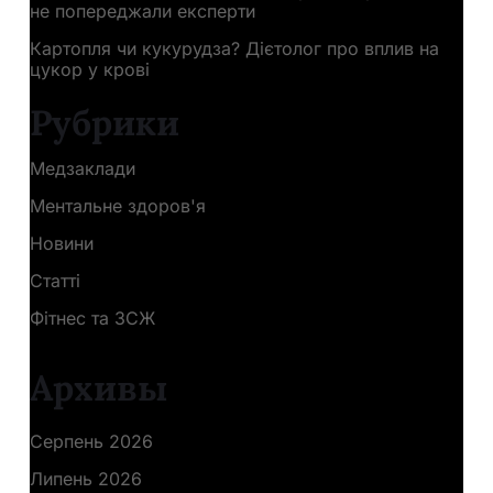
не попереджали експерти
Картопля чи кукурудза? Дієтолог про вплив на
цукор у крові
Рубрики
Медзаклади
Ментальне здоров'я
Новини
Статті
Фітнес та ЗСЖ
Архивы
Серпень 2026
Липень 2026