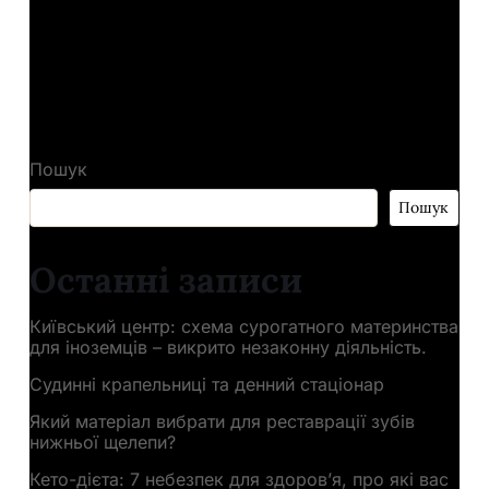
←
Нове дослідження відкрило вправи для мозку, що
покращують його роботу на роки вперед
→
Кому небезпечно їсти нут: потенційні ризики
Пошук
Пошук
Останні записи
Київський центр: схема сурогатного материнства
для іноземців – викрито незаконну діяльність.
Судинні крапельниці та денний стаціонар
Який матеріал вибрати для реставрації зубів
нижньої щелепи?
Кето-дієта: 7 небезпек для здоров’я, про які вас