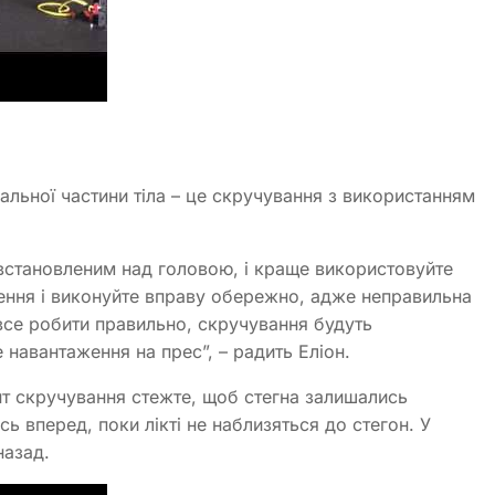
льної частини тіла – це скручування з використанням
 встановленим над головою, і краще використовуйте
ження і виконуйте вправу обережно, адже неправильна
все робити правильно, скручування будуть
навантаження на прес”, – радить Еліон.
нт скручування стежте, щоб стегна залишались
ь вперед, поки лікті не наблизяться до стегон. У
назад.