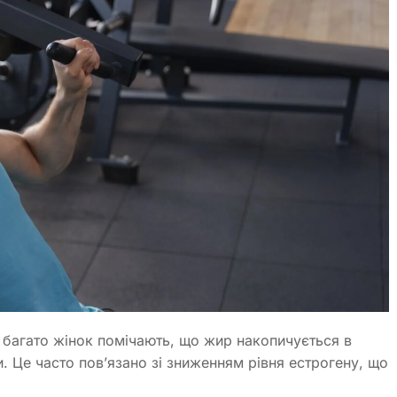
і багато жінок помічають, що жир накопичується в
ги. Це часто пов’язано зі зниженням рівня естрогену, що