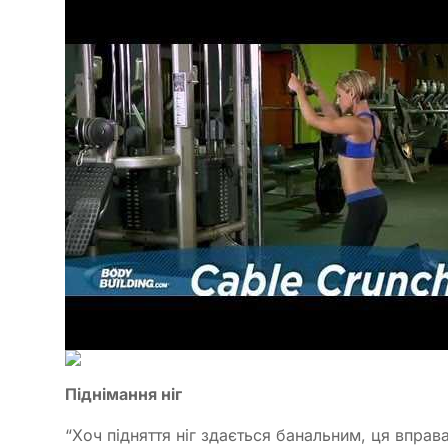
Піднімання ніг
“Хоч підняття ніг здається банальним, ця впра