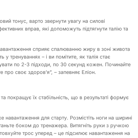
овий тонус, варто звернути увагу на силові
ефективних вправ, які допоможуть підтягнути талію та
навантаження сприяє спалюванню жиру в зоні живота
ь у тренуваннях – і ви помітите, як талія стає
увати по 2-3 підходи, по 30 секунд кожен. Починайте
 про своє здоров’я”, – запевняє Еліон.
та покращує їх стабільність, що в результаті формує
ике навантаження для старту. Розмістіть ноги на ширині
таньте боком до тренажера. Витягніть руки з ручкою
товхуйте трос уперед – це підсилює навантаження на