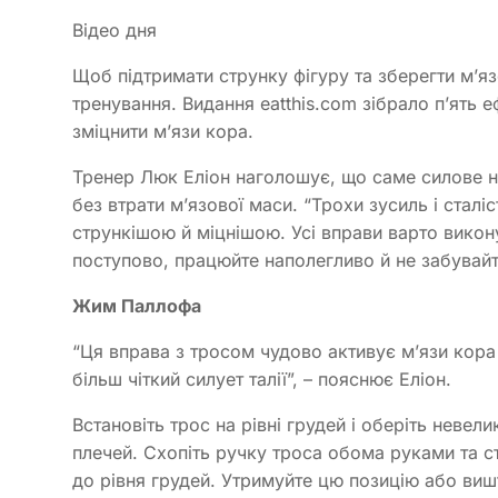
Відео дня
Щоб підтримати струнку фігуру та зберегти м’яз
тренування. Видання eatthis.com зібрало п’ять 
зміцнити м’язи кора.
Тренер Люк Еліон наголошує, що саме силове 
без втрати м’язової маси. “Трохи зусиль і сталіст
стрункішою й міцнішою. Усі вправи варто викон
поступово, працюйте наполегливо й не забувайте
Жим Паллофа
“Ця вправа з тросом чудово активує м’язи кора 
більш чіткий силует талії”, – пояснює Еліон.
Встановіть трос на рівні грудей і оберіть невел
плечей. Схопіть ручку троса обома руками та с
до рівня грудей. Утримуйте цю позицію або виш