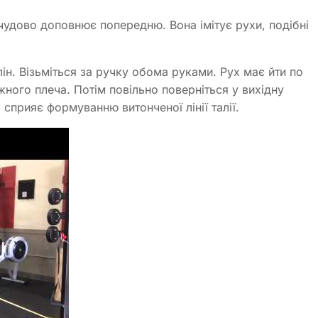
чудово доповнює попередню. Вона імітує рухи, подібні
ін. Візьміться за ручку обома руками. Рух має йти по
жного плеча. Потім повільно поверніться у вихідну
 сприяє формуванню витонченої лінії талії.