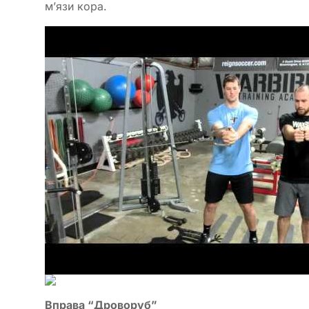
м’язи кора.
Вправа “Дроворуб”