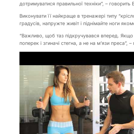
дотримуватися правильної техніки”, – говорить Е
Виконувати її найкраще в тренажері типу “крісло 
градусів, напружте живіт і піднімайте ноги яко
“Важливо, щоб таз підкручувався вперед. Якщо
поперек і згиначі стегна, а не на м’язи преса”, 