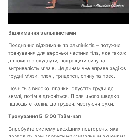
Віджимання з альпіністами
Поєднання віджимань та альпіністів – потужне
тренування для верхньої частини тіла, яке також
допомагає схуднути, покращити силу та
витривалість м’язів. Ця динамічна вправа задіює
грудні м’язи, плечі, трицепси, спину та прес.
Почніть з високої планки, опустіть груди до
землі, потім відтисніться. Після цього швидко
підводьте коліна до грудей, чергуючи рухи.
Тренування 5: 5:00 Тайм-кап
Спробуйте систему висхідних повторень, яка
дозволить вам зробити максимальний акцент на