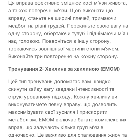
Ця вправа ефективно зміцнює косі м’язи живота,
а також поперечні м’язи. Щоб виконати цю
вправу, станьте на ширині плечей, тримаючи
медбол на рівні грудей. Перекиньте свою вагу на
одну сторону, обертаючи тулуб і піднімаючи м’яч
над головою. Поверніться в іншу сторону,
торкаючись зовнішньої частини стопи м’ячем.
Виконайте три повторення на кожну сторону.
Тренування 2: Хвилина за хвилиною (EMOM)
Цей тип тренувань допомагає вам швидко
скинути зайву вагу завдяки інтенсивності та
структурованому підходу. Кожну хвилину ви
виконуватимете певну вправу, що дозволить
максимізувати свої зусилля і прискорити
метаболізм. EMOM включає багато комплексних
вправ, що залучають кілька груп м’язів
одночасно. Це важливо для спалювання жиру та