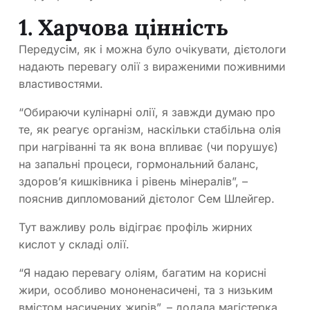
1. Харчова цінність
Передусім, як і можна було очікувати, дієтологи
надають перевагу олії з вираженими поживними
властивостями.
“Обираючи кулінарні олії, я завжди думаю про
те, як реагує організм, наскільки стабільна олія
при нагріванні та як вона впливає (чи порушує)
на запальні процеси, гормональний баланс,
здоров’я кишківника і рівень мінералів”, –
пояснив дипломований дієтолог Сем Шлейгер.
Тут важливу роль відіграє профіль жирних
кислот у складі олії.
“Я надаю перевагу оліям, багатим на корисні
жири, особливо мононенасичені, та з низьким
вмістом насичених жирів”, – додала магістерка