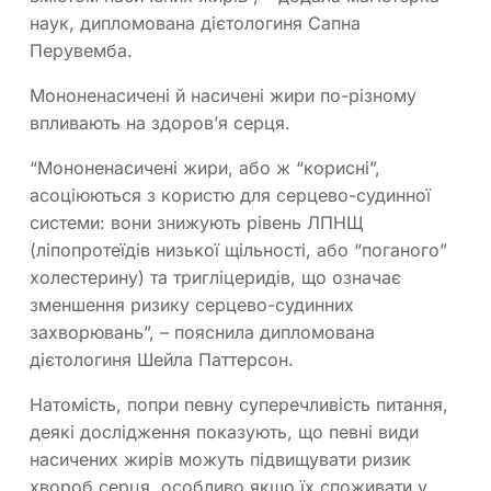
наук, дипломована дієтологиня Сапна
Перувемба.
Мононенасичені й насичені жири по-різному
впливають на здоров’я серця.
“Мононенасичені жири, або ж “корисні”,
асоціюються з користю для серцево-судинної
системи: вони знижують рівень ЛПНЩ
(ліпопротеїдів низької щільності, або “поганого”
холестерину) та тригліцеридів, що означає
зменшення ризику серцево-судинних
захворювань”, – пояснила дипломована
дієтологиня Шейла Паттерсон.
Натомість, попри певну суперечливість питання,
деякі дослідження показують, що певні види
насичених жирів можуть підвищувати ризик
хвороб серця, особливо якщо їх споживати у