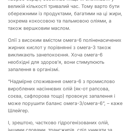
великій кількості тривалий час. Тому варто бути
обережними із продуктами, багатими на ці жири,
зокрема кокосовою та пальмовою оліями, а
також вершковим маслом.
Олії з високим вмістом омега-6 поліненасичених
жирних кислот у порівнянні з омега-3 також
викликають занепокоєння. Хоча омега-6
необхідні для здоров’я, вони стимулюють
запалення в організмі.
“Надмірне споживання омега-6 з промислово
вироблених насіннєвих олій (як-от рапсова,
соєва, сафлорова тощо) провокує запалення і
може порушити баланс омега-3/омега-6”, – каже
Шлейгер.
І, зрештою, частково гідрогенізованих олій,
іншими словами, трансжирів, слід уникати за