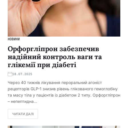
НОВИНИ
Орфоргліпрон забезпечив
надійний контроль ваги та
глікемії при діабеті
18.07.2025
Через 40 тижнів лікування пероральний агоніст
рецепторів GLP-1 знизив рівень глікованого гемоглобіну
та масу тіла у пацієнтів із діабетом 2 типу. Орфоргліпрон
– непептидна…
ЧИТАТИ ДАЛІ