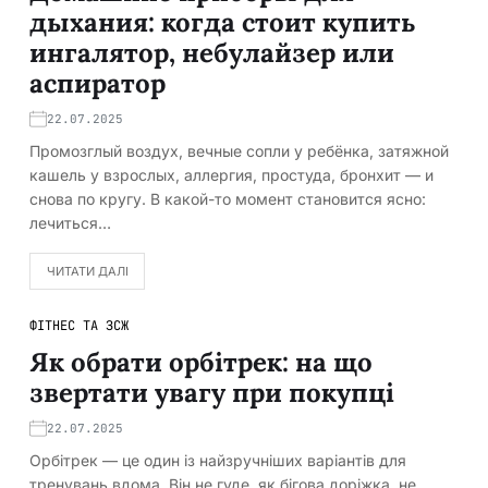
дыхания: когда стоит купить
ингалятор, небулайзер или
аспиратор
22.07.2025
Промозглый воздух, вечные сопли у ребёнка, затяжной
кашель у взрослых, аллергия, простуда, бронхит — и
снова по кругу. В какой-то момент становится ясно:
лечиться…
ЧИТАТИ ДАЛІ
ФІТНЕС ТА ЗСЖ
Як обрати орбітрек: на що
звертати увагу при покупці
22.07.2025
Орбітрек — це один із найзручніших варіантів для
тренувань вдома. Він не гуде, як бігова доріжка, не