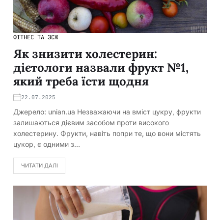
ФІТНЕС ТА ЗСЖ
Як знизити холестерин:
дієтологи назвали фрукт №1,
який треба їсти щодня
22.07.2025
Джерело: unian.ua Незважаючи на вміст цукру, фрукти
залишаються дієвим засобом проти високого
холестерину. Фрукти, навіть попри те, що вони містять
цукор, є одними з…
ЧИТАТИ ДАЛІ