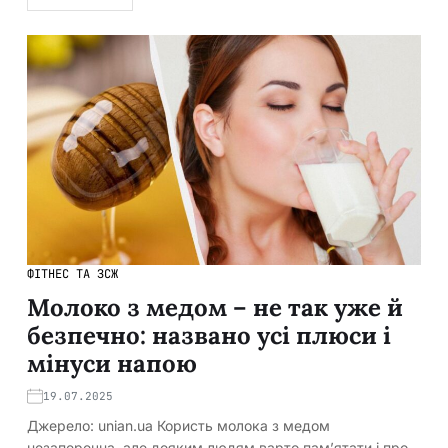
ФІТНЕС ТА ЗСЖ
Молоко з медом – не так уже й
безпечно: названо усі плюси і
мінуси напою
19.07.2025
Джерело: unian.ua Користь молока з медом
незаперечна, але деяким людям варто пам’ятати і про