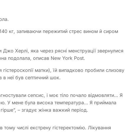
ола.
 140 кг, запиваючи пережитий стрес вином й сиром
и Джо Херлі, яка через рясні менструації звернулися
вона подолала, описав New York Post.
я гістероскопії матки), їй випадково пробили слизову
 в неї був септичний шок.
агностували сепсис, і моє тіло почало відмовляти… Я
ою. У мене була висока температура… Я приймала
 гірше”, – згадує жінка важкий період.
 в тому числі екстрену гістеректомію. Лікування