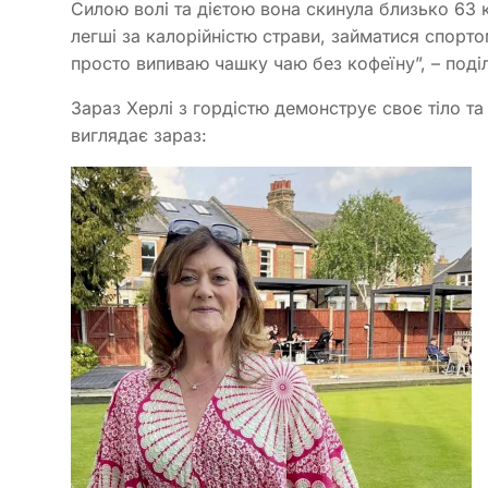
Силою волі та дієтою вона скинула близько 63 
легші за калорійністю страви, займатися спорто
просто випиваю чашку чаю без кофеїну”, – поді
Зараз Херлі з гордістю демонструє своє тіло та
виглядає зараз: