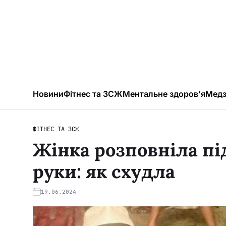
Новини
Фітнес та ЗСЖ
Ментальне здоров’я
Медз
ФІТНЕС ТА ЗСЖ
Жінка розповніла під 
руки: як схудла
19.06.2024