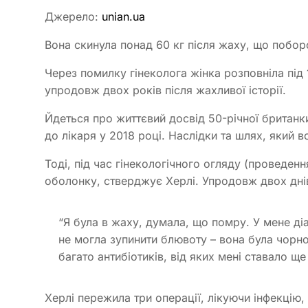
Джерело:
unian.ua
Вона скинула понад 60 кг після жаху, що побор
Через помилку гінеколога жінка розповніла під
упродовж двох років після жахливої історії.
Йдеться про життєвий досвід 50-річної британк
до лікаря у 2018 році. Наслідки та шлях, який 
Тоді, під час гінекологічного огляду (проведенн
оболонку, стверджує Херлі. Упродовж двох днів
“Я була в жаху, думала, що помру. У мене ді
не могла зупинити блювоту – вона була чорн
багато антибіотиків, від яких мені ставало ще
Херлі пережила три операції, лікуючи інфекцію,