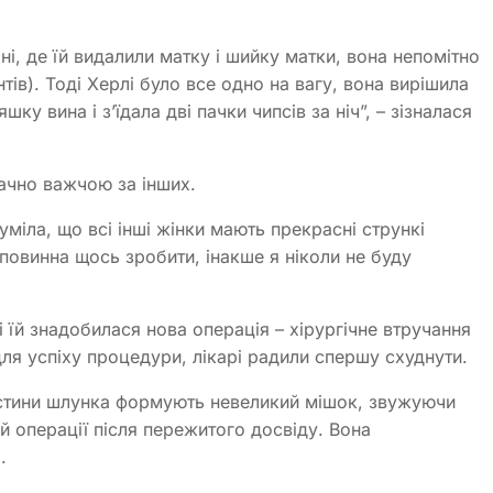
ні, де їй видалили матку і шийку матки, вона непомітно
тів). Тоді Херлі було все одно на вагу, вона вирішила
яшку вина і з’їдала дві пачки чипсів за ніч”, – зізналася
ачно важчою за інших.
зуміла, що всі інші жінки мають прекрасні стрункі
повинна щось зробити, інакше я ніколи не буду
 їй знадобилася нова операція – хірургічне втручання
ля успіху процедури, лікарі радили спершу схуднути.
астини шлунка формують невеликий мішок, звужуючи
й операції після пережитого досвіду. Вона
о.