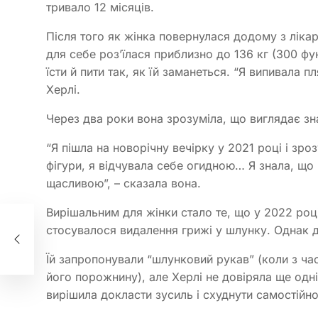
тривало 12 місяців.
Після того як жінка повернулася додому з лікар
для себе роз’їлася приблизно до 136 кг (300 фун
їсти й пити так, як їй заманеться. “Я випивала пл
Херлі.
Через два роки вона зрозуміла, що виглядає зн
“Я пішла на новорічну вечірку у 2021 році і зро
фігури, я відчувала себе огидною… Я знала, що 
щасливою”, – сказала вона.
Вирішальним для жінки стало те, що у 2022 році
стосувалося видалення грижі у шлунку. Однак д
Їй запропонували “шлунковий рукав” (коли з ч
його порожнину), але Херлі не довіряла ще одні
вирішила докласти зусиль і схуднути самостійн