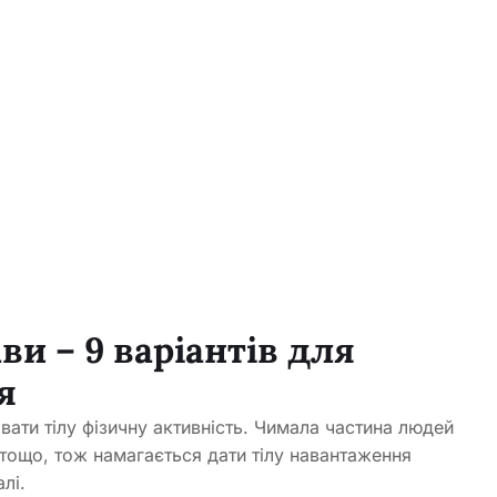
и – 9 варіантів для
я
вати тілу фізичну активність. Чимала частина людей
тощо, тож намагається дати тілу навантаження
лі.