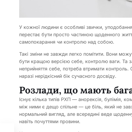
У кожної людини є особливі звички, уподобання 
перестає бути просто частиною щоденного житт
самопокарання чи контролю над собою.
Такі зміни не завжди легко помітити. Вони можут
бути кращою версією себе, контролю ваги. Та 
неприйняття себе, потреба втримати контроль. 
наразі нерідкісний бік сучасного досвіду.
Розлади, що мають баг
Існує кілька типів РХП — анорексія, булімія, ко
між ними є дещо спільне — це біль, який не за
нормальний вигляд, але всередині веде щоденну
навіть почуттями провини.
 4