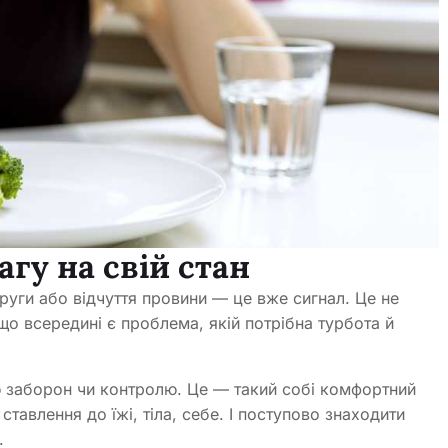
агу на свій стан
уги або відчуття провини — це вже сигнал. Це не
що всередині є проблема, якій потрібна турбота й
ю заборон чи контролю. Це — такий собі комфортний
тавлення до їжі, тіла, себе. І поступово знаходити
я.