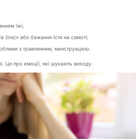
ванням їжі;
в (їла)» або бажання їсти на самоті;
роблеми з травленням, менструацією.
лі. Це про емоції, які шукають виходу.