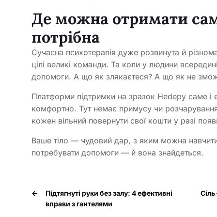
Де можна отримати сам
потрібна
Сучасна психотерапія дуже розвинута й різноман
цілі великі команди. Та коли у людини всередині
допомоги. А що як злякаєтеся? А що як не змо
Платформи підтримки на зразок Hedepy саме і 
комфортно. Тут немає примусу чи розчарування
кожен вільний повернути свої кошти у разі поя
Ваше тіло — чудовий дар, з яким можна навчити
потребувати допомоги — й вона знайдеться.
←
Підтягнуті руки без залу: 4 ефективні
Сіль
вправи з гантелями