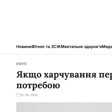
Новини
Фітнес та ЗСЖ
Ментальне здоров’я
Медз
СТАТТІ
Якщо харчування пе
потребою
23.05.2025