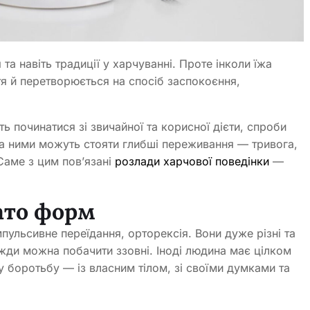
та навіть традиції у харчуванні. Проте інколи їжа
я й перетворюється на спосіб заспокоєння,
ь починатися зі звичайної та корисної дієти, спроби
за ними можуть стояти глибші переживання — тривога,
Саме з цим пов’язані
розлади харчової поведінки
—
ато форм
мпульсивне переїдання, орторексія. Вони дуже різні та
вжди можна побачити ззовні. Іноді людина має цілком
 боротьбу — із власним тілом, зі своїми думками та