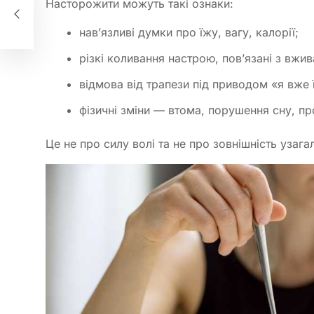
Насторожити можуть такі ознаки:
нав’язливі думки про їжу, вагу, калорії;
різкі коливання настрою, пов’язані з вжи
відмова від трапези під приводом «я вже ї
фізичні зміни — втома, порушення сну, п
Це не про силу волі та не про зовнішність узага