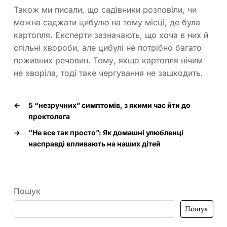
Також ми писали, що садівники розповіли, чи
можна саджати цибулю на тому місці, де була
картопля. Експерти зазначають, що хоча в них й
спільні хвороби, але цибулі не потрібно багато
поживних речовин. Тому, якщо картопля нічим
не хворіла, тоді таке чергування не зашкодить.
←
5 “незручних” симптомів, з якими час йти до
проктолога
→
“Не все так просто”: Як домашні улюбленці
насправді впливають на наших дітей
Пошук
Пошук