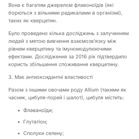
Вона є багатим джерелом флавоноїдів (які
борються з вільними радикалами в організмі),
таких як кверцетин.
Було проведено кілька досліджень з залученням
людей з метою вивчення взаємозв’язку між
рівнем кверцетину та імуномодулюючими
ефектами. Дослідження за 2016 рік підтвердило
користь збільшення споживання кверцетину.
3. Має антиоксидантні властивості
Разом з іншими овочами роду Allium (такими як
часник, цибуля-порей і шалот), цибуля містить:
Флаваноїди;
Глутатіон;
Сполуки селену;