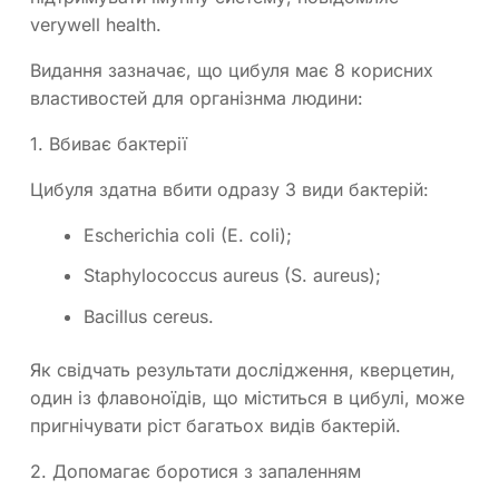
verywell health.
Видання зазначає, що цибуля має 8 корисних
властивостей для організнма людини:
1.
Вбиває бактерії
Цибуля здатна вбити одразу 3 види бактерій:
Escherichia coli (E. coli);
Staphylococcus aureus (S. aureus);
Bacillus cereus.
Як свідчать результати дослідження, кверцетин,
один із флавоноїдів, що міститься в цибулі, може
пригнічувати ріст багатьох видів бактерій.
2. Допомагає боротися з запаленням