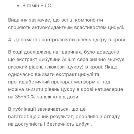
Вітамін Е і С.
Видання зазначає, що всі ці компоненти
сприяють антиоксидантним властивостям цибулі.
4. Допомагає контролювати рівень цукру в крові
В ході досліджень на тваринах, було доведено,
що екстракт цибулини Allium cepa значно знижує
високий рівень глюкози (цукру) в крові. Якщо
одночасно вживати екстракт цибулі та
протидіабетичний препарат метформін, тоді
можна знизити рівень цукру в крові натщесерце
на 35–50 % залежно від дози.
В публікації зазначається, що це
багатообіцяючий результат, особливо з огляду
на доступність і безпечність цибулі.