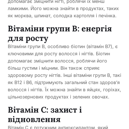
допомагає зміцнити нігті, роблячи їх менш
ламкими. Його можна знайти в продуктах, таких
як морква, шпинат, солодка картопля і печінка.
Вітаміни групи B: енергія
для росту
Вітаміни групи B, особливо біотин (вітамін B7), є
ключовими для росту волосся і нігтів. Біотин
допомагає зміцнити волосся, роблячи його
більш густим і міцним. Він також сприяє
здоровому росту нігтів. Інші вітаміни групи B, такі
як B12 і B6, підтримують загальний стан здоров’я
волосся і нігтів. Їх можна знайти в яйцях, горіхах,
цільнозернових продуктах і зелених овочах.
Вітамін C: захист і
відновлення
Вітамін C є потужним антиоксидантом, який