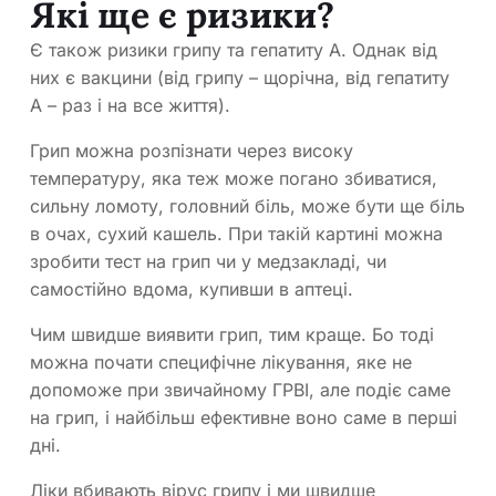
Які ще є ризики?
Є також ризики грипу та гепатиту А. Однак від
них є вакцини (від грипу – щорічна, від гепатиту
А – раз і на все життя).
Грип можна розпізнати через високу
температуру, яка теж може погано збиватися,
сильну ломоту, головний біль, може бути ще біль
в очах, сухий кашель. При такій картині можна
зробити тест на грип чи у медзакладі, чи
самостійно вдома, купивши в аптеці.
Чим швидше виявити грип, тим краще. Бо тоді
можна почати специфічне лікування, яке не
допоможе при звичайному ГРВІ, але подіє саме
на грип, і найбільш ефективне воно саме в перші
дні.
Ліки вбивають вірус грипу і ми швидше