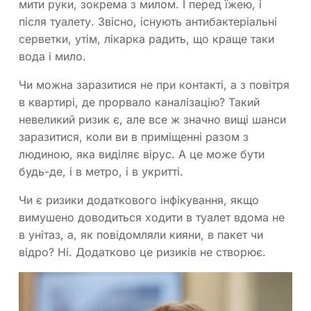
мити руки, зокрема з милом. І перед їжею, і
після туалету. Звісно, існують антибактеріальні
серветки, утім, лікарка радить, що краще таки
вода і мило.
Чи можна заразитися не при контакті, а з повітря
в квартирі, де прорвало каналізацію? Такий
невеликий ризик є, але все ж значно вищі шанси
заразитися, коли ви в приміщенні разом з
людиною, яка виділяє вірус. А це може бути
будь-де, і в метро, і в укритті.
Чи є ризики додаткового інфікування, якщо
вимушено доводиться ходити в туалет вдома не
в унітаз, а, як повідомляли кияни, в пакет чи
відро? Ні. Додатково це ризиків не створює.