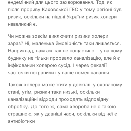
ендемічний для цього захворювання. Тоді як
після прориву Каховської ГЕС у тому регіоні був
ризик, оскільки на півдні України ризик холери
невеликий є.
Чи можна зовсім виключити ризики холери
зараз? Ні, маленька ймовірність таки лишається.
Наприклад, вам аж так не пощастило, і у вашому
будинку не тільки прорвало каналізацію, але й є
інфікований холерою сусід. І через фекалії
часточки потрапили і у ваше помешканання.
Також холера може жити у довкіллі у схованому
стані, утім, ризики таки низькі, оскільки
каналізаційні відходи проходять відповідну
обробку. До того ж, сама хвороба не є такою
страшною, як у давніші часи, оскільки від неї є
антибіотики