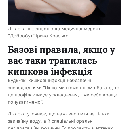
Лікарка-інфекціоністка медичної мережі
“Добробут” Ірина Красько.
Базові правила, якщо у
вас таки трапилась
кишкова інфекція
Будь-які кишкові інфекції небезпечні
зневодненням: “Якщо ми п’ємо і п’ємо багато, то
це профілактикує ускладнення, і ми себе краще
почуватимемо”.
Лікарка уточнює, що важливо пити не тільки
звичайну воду. а й спеціальні оральні
регідратаційні розчини, їх продають в аптеках.