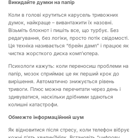
Викидайте думки на папір
Коли в голові крутиться карусель тривожних
думок, найкраще – вивантажити їх назовні.
Візьміть блокнот і пишіть все, що турбує. Без
редагування, без логіки, просто потік свідомості.
Ця техніка називається “брейн дамп” і працює як
чистка жорсткого диска комп’ютера.
Психологи кажуть: коли переносиш проблеми на
папір, мозок сприймає це як перший крок до
вирішення. Автоматично знижується рівень
тривоги. Плюс можна перечитати через день і
здивуватися, наскільки дрібними здаються
колишні катастрофи.
Обмежте інформаційний шум
Як відновитися після стресу, коли телефон вібрує
кожні п’ять хвилин?Ніяк. Встановіть “цифрову