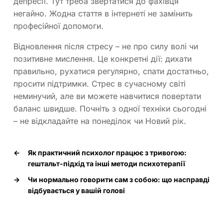
депресії. Тут треба звертатися до фахівця
негайно. Жодна стаття в інтернеті не замінить
професійної допомоги.
Відновлення після стресу – не про силу волі чи
позитивне мислення. Це конкретні дії: дихати
правильно, рухатися регулярно, спати достатньо,
просити підтримки. Стрес в сучасному світі
неминучий, але ви можете навчитися повертати
баланс швидше. Почніть з одної техніки сьогодні
– не відкладайте на понеділок чи Новий рік.
←
Як практичний психолог працює з тривогою:
гештальт-підхід та інші методи психотерапії
→
Чи нормально говорити сам з собою: що насправді
відбувається у вашій голові