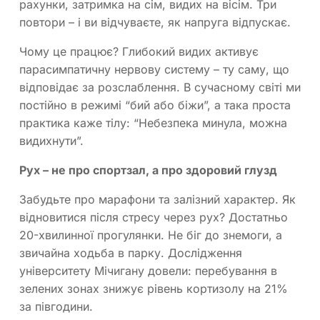
рахунки, затримка на сім, видих на вісім. Три
повтори – і ви відчуваєте, як напруга відпускає.
Чому це працює? Глибокий видих активує
парасимпатичну нервову систему – ту саму, що
відповідає за розслаблення. В сучасному світі ми
постійно в режимі “бий або біжи”, а така проста
практика каже тілу: “Небезпека минула, можна
видихнути”.
Рух – не про спортзал, а про здоровий глузд
Забудьте про марафони та залізний характер. Як
відновитися після стресу через рух? Достатньо
20-хвилинної прогулянки. Не біг до знемоги, а
звичайна ходьба в парку. Дослідження
університету Мічигану довели: перебування в
зелених зонах знижує рівень кортизолу на 21%
за півгодини.