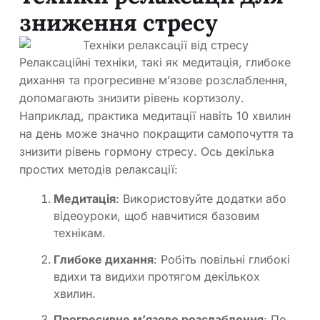
зниження стресу
Релаксаційні техніки, такі як медитація, глибоке
дихання та прогресивне м’язове розслаблення,
допомагають знизити рівень кортизолу.
Наприклад, практика медитації навіть 10 хвилин
на день може значно покращити самопочуття та
знизити рівень гормону стресу. Ось декілька
простих методів релаксації:
Медитація
: Використовуйте додатки або
відеоуроки, щоб навчитися базовим
технікам.
Глибоке дихання
: Робіть повільні глибокі
вдихи та видихи протягом декількох
хвилин.
Прогресивне м’язове розслаблення
: По