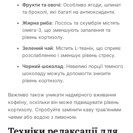
Фрукти та овочі
: Особливо ягоди, шпинат
та броколі, які багаті на антиоксиданти.
Жирна риба
: Лосось та скумбрія містять
омега-3, що зменшують запалення та
рівень кортизолу.
Зелений чай
: Містить L-теанін, що сприяє
розслабленню і зменшує рівень стресу.
Чорний шоколад
: Невеликі порції темного
шоколаду можуть допомогти знизити
рівень кортизолу.
Важливо також уникати надмірного вживання
кофеїну, оскільки він може підвищувати рівень
кортизолу. Спробуйте замінити каву трав’яними
чаями або водою з лимоном.
Техніки релаксації для