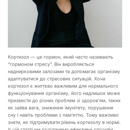
Кортизол — це гормон, який часто називають
“гормоном стресу”. Він виробляється
наднирковими залозами та допомагає організму
адаптуватися до стресових ситуацій. Хоча
кортизол є життєво важливим для нормального
функціонування організму, його надлишок може
призвести до різних проблем зі здоров’ям, таких
як зайва вага, зниження імунітету, порушення
сну і навіть проблеми з пам’яттю. Тому важливо
знати, як підтримувати рівень кортизолу в нормі.
У цій статті ми розглянемо ефективні способи