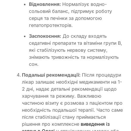
Відновлення:
Нормалізує водно-
сольовий баланс, підтримує роботу
серця та печінки за допомогою
гепатопротекторів.
Заспокоєння:
До складу входять
седативні препарати та вітаміни групи В,
які стабілізують нервову систему,
знімають тривожність та нормалізують
сон.
Подальші рекомендації:
Після процедури
лікар залишає необхідні медикаменти на 1-
2 дні, надає детальні рекомендації щодо
харчування та режиму. Важливою
частиною візиту є розмова з пацієнтом про
необхідність подальшої терапії. Часто саме
після стабілізації стану приймається
рішення про комплексне
виведення із
запою в Одесі
у стаціонарних умовах або