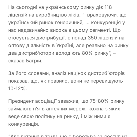
На сьогодні на українському ринку діє 118
ліцензій на виробництво ліків. “І враховуючи, що
український ринок генеричний, … конкуренція у
нас надзвичайно висока в цьому сегменті. Що
стосується дистрибуції, є понад 350 ліцензій на
оптову діяльність в Україні, але реально на ринку
два дистриб’ютори володіють 80% ринку”, –
сказав Багрій.
За його словами, аналіз націнок дистрибʼюторів
показав, що, як правило, вони не перевищують
10-12%.
Президент асоціації заважив, що 75-80% ринку
займають пʼять аптечних мереж, кожна з яких
веде свою політику на ринку, і між ними є
конкуренція.
“Але питання в тому, що є боротьба за доступ на