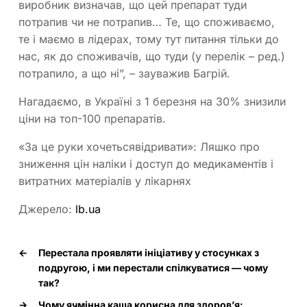
виробник визначав, що цей препарат туди
потрапив чи не потрапив… Те, що споживаємо,
те і маємо в лідерах, тому тут питання тільки до
нас, як до споживачів, що туди (у перелік – ред.)
потрапило, а що ні”, – зауважив Багрій.
Нагадаємо, в Україні з 1 березня на 30% знизили
ціни на топ-100 препаратів.
«За це руки хочетьсявідривати»: Ляшко про
зниження цін наліки і доступ до медикаментів і
витратних матеріалів у лікарнях
Джерело:
lb.ua
←
Перестала проявляти ініціативу у стосунках з
подругою, і ми перестали спілкуватися — чому
так?
→
Чому ячмінна каша корисна для здоров’я: