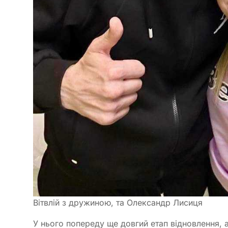
Вітвлій з дружиною, та Олександр Лисиця
У нього попереду ще довгий етап відновлення, а