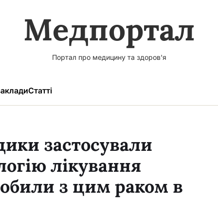
Медпортал
Портал про медицину та здоров'я
аклади
Статті
дики застосували
логію лікування
обили з цим раком в