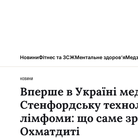
Новини
Фітнес та ЗСЖ
Ментальне здоров’я
Медз
НОВИНИ
Вперше в Україні ме
Стенфордську техно
лімфоми: що саме зр
Охматдиті