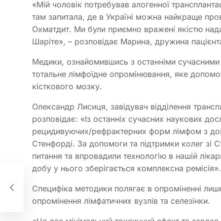
«Мій чоловік потребував алогенної трансплантац
там запитала, де в Україні можна найкраще пр
Охматдит. Ми були приємно вражені якістю надан
Шаріте», – розповідає Марина, дружина пацієнт
Медики, ознайомившись з останніми сучасними
тотальне лімфоїдне опромінювання, яке допомо
кісткового мозку.
Олександр Лисиця, завідувач відділення транс
розповідає: «Із останніх сучасних наукових дос
рецидивуючих/рефрактерних форм лімфом з до
Стенфорді. За допомоги та підтримки колег зі 
питання та впровадили технологію в нашій лікарн
добу у нього зберігається комплексна ремісія».
и
Специфіка методики полягає в опроміненні лише 
ду
опромінення лімфатичних вузлів та селезінки.
«Це дає мінімальний токсичний ефект та завдає