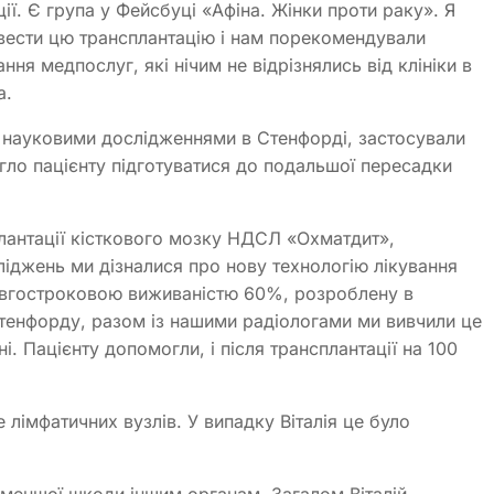
ії. Є група у Фейсбуці «Афіна. Жінки проти раку». Я
овести цю трансплантацію і нам порекомендували
ня медпослуг, які нічим не відрізнялись від клініки в
а.
 науковими дослідженнями в Стенфорді, застосували
гло пацієнту підготуватися до подальшої пересадки
плантації кісткового мозку НДСЛ «Охматдит»,
ліджень ми дізналися про нову технологію лікування
вгостроковою виживаністю 60%, розроблену в
Стенфорду, разом із нашими радіологами ми вивчили це
і. Пацієнту допомогли, і після трансплантації на 100
лімфатичних вузлів. У випадку Віталія це було
 меншої шкоди іншим органам. Загалом Віталій