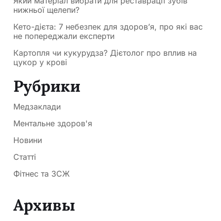
Який матеріал вибрати для реставрації зубів
нижньої щелепи?
Кето-дієта: 7 небезпек для здоров’я, про які вас
не попереджали експерти
Картопля чи кукурудза? Дієтолог про вплив на
цукор у крові
Рубрики
Медзаклади
Ментальне здоров'я
Новини
Статті
Фітнес та ЗСЖ
Архивы