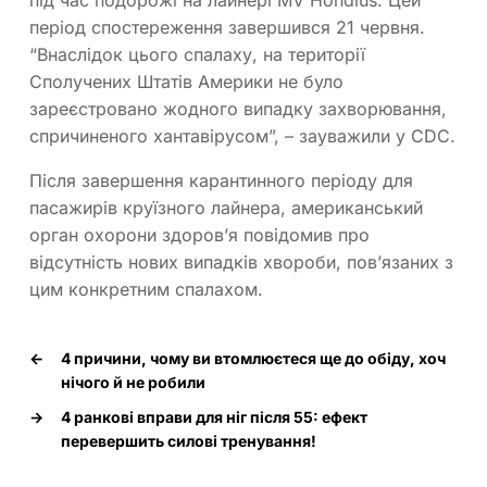
період спостереження завершився 21 червня.
“Внаслідок цього спалаху, на території
Сполучених Штатів Америки не було
зареєстровано жодного випадку захворювання,
спричиненого хантавірусом”, – зауважили у CDC.
Після завершення карантинного періоду для
пасажирів круїзного лайнера, американський
орган охорони здоров’я повідомив про
відсутність нових випадків хвороби, пов’язаних з
цим конкретним спалахом.
←
4 причини, чому ви втомлюєтеся ще до обіду, хоч
нічого й не робили
→
4 ранкові вправи для ніг після 55: ефект
перевершить силові тренування!