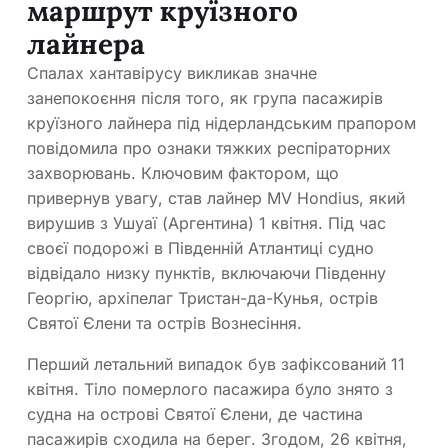
маршрут круїзного
лайнера
Спалах хантавірусу викликав значне
занепокоєння після того, як група пасажирів
круїзного лайнера під нідерландським прапором
повідомила про ознаки тяжких респіраторних
захворювань. Ключовим фактором, що
привернув увагу, став лайнер MV Hondius, який
вирушив з Ушуаї (Аргентина) 1 квітня. Під час
своєї подорожі в Південній Атлантиці судно
відвідало низку пунктів, включаючи Південну
Георгію, архіпелаг Тристан-да-Кунья, острів
Святої Єлени та острів Вознесіння.
Перший летальний випадок був зафіксований 11
квітня. Тіло померлого пасажира було знято з
судна на острові Святої Єлени, де частина
пасажирів сходила на берег. Згодом, 26 квітня,