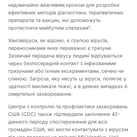
надзвичайно важливим кроком для розробки
ефективних методів діагностики, терапевтичних
препаратів та вакцин, які допоможуть
протистояти майбутнім спалахам”.
Хантавіруси, як відомо, є групою вірусів,
переносниками яких переважно є гризуни.
Зазвичай передача вірусу людині відбувається
через безпосередній контакт з інфікованими
гризунами або їхніми екскрементами, сечею чи
слиною. Загроза, яку несуть ці віруси, полягає у
здатності викликати тяжкі, а в деяких випадках й
смертельні захворювання.
Центри з контролю та профілактики захворювань
США (CDC) також підтвердили закінчення 42-
денного періоду спостереження для всіх
громадян США, які могли контактувати з вірусом
під час подорожі на лайнері MV Hondius. Цей