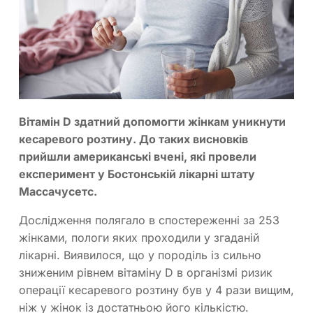
Вітамін D здатний допомогти жінкам уникнути
кесаревого розтину. До таких висновків
прийшли американські вчені, які провели
експеримент у Бостонській лікарні штату
Массачусетс.
Дослідження полягало в спостереженні за 253
жінками, пологи яких проходили у згаданій
лікарні. Виявилося, що у породіль із сильно
зниженим рівнем вітаміну D в організмі ризик
операції кесаревого розтину був у 4 рази вищим,
ніж у жінок із достатньою його кількістю.