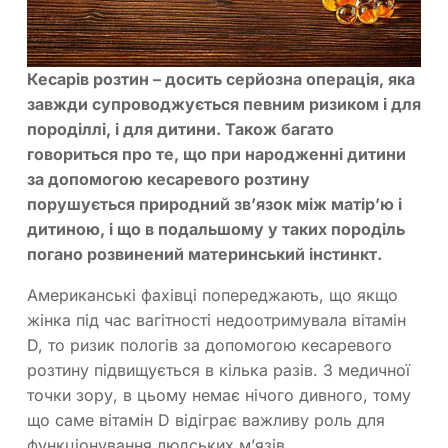
Кесарів розтин – досить серйозна операція, яка
завжди супроводжується певним ризиком і для
породіллі, і для дитини. Також багато
говориться про те, що при народженні дитини
за допомогою кесаревого розтину
порушується природний зв’язок між матір’ю і
дитиною, і що в подальшому у таких породіль
погано розвинений материнський інстинкт.
Американські фахівці попереджають, що якщо
жінка під час вагітності недоотримувала вітамін
D, то ризик пологів за допомогою кесаревого
розтину підвищується в кілька разів. З медичної
точки зору, в цьому немає нічого дивного, тому
що саме вітамін D відіграє важливу роль для
функціонування людських м’язів.