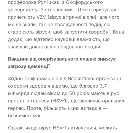
професорка Рут Іцхакі з Оксфордського
університету. За її словами: “Дехто припускав
причетність VZV (вірус вітряної віспи), але чого
ми не знали, так це послідовності подій, які
створюють віруси, щоб запустити хворобу”. Вона
додає, що відтепер науковці вважають, що
знайшли доказ цієї послідовності подій.
Вакцина від оперізувального лишаю знижує
загрозу деменції
Згідно з інформацією від Всесвітньої організації
охорони здоров’я відомо, що близько 3,7
мільярда людей віком до 50 років мають вірус
простого герпесу (HSV-1), що викликає оральний
герпес. Проте, більшість з цих випадків —
безсимптомні.
Однак, якщо вірус HSV-1 активується, можуть