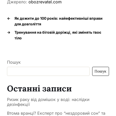
Джерело:
obozrevatel.com
←
Як дожити до 100 років: найефективніші вправи
для довголіття
→
Тренування на біговій доріжці, які змінять твоє
тіло
Пошук
Пошук
Останні записи
Ризик раку від домішок у воді: наслідки
дезінфекції
Втома вранці? Експерт про “нездоровий сон” та