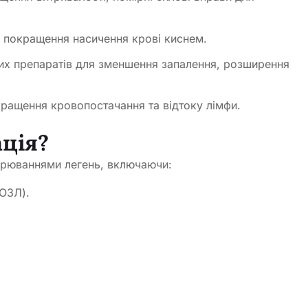
я покращення насичення крові киснем.
ких препаратів для зменшення запалення, розширення
кращення кровопостачання та відтоку лімфи.
ація?
ворюваннями легень, включаючи:
ХОЗЛ).