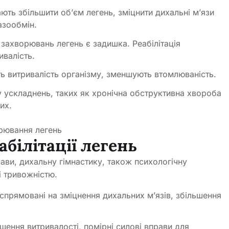
ють збільшити об’єм легень, зміцнити дихальні м’язи
азообмін.
захворювань легень є задишка. Реабілітація
ивалість.
ть витривалість організму, зменшують втомлюваність.
у ускладнень, таких як хронічна обструктивна хвороба
их.
білітації легень
ави, дихальну гімнастику, також психологічну
і тривожністю.
 спрямовані на зміцнення дихальних м’язів, збільшення
ищення витривалості, помірні силові вправи для