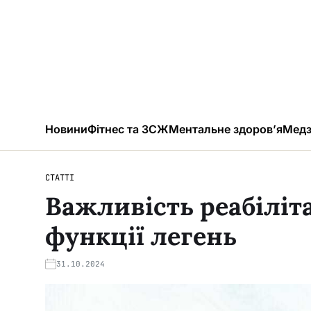
Новини
Фітнес та ЗСЖ
Ментальне здоров’я
Медз
СТАТТІ
Важливість реабіліт
функції легень
31.10.2024