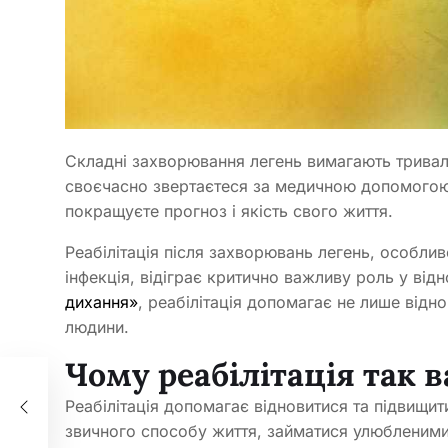
Складні захворювання легень вимагають тривало
своєчасно звертаєтеся за медичною допомогою 
покращуєте прогноз і якість свого життя.
Реабілітація після захворювань легень, особлив
інфекція, відіграє критично важливу роль у відн
дихання»
, реабілітація допомагає не лише відно
людини.
Чому реабілітація так 
Реабілітація допомагає відновитися та підвищи
одні
звичного способу життя, займатися улюбленими 