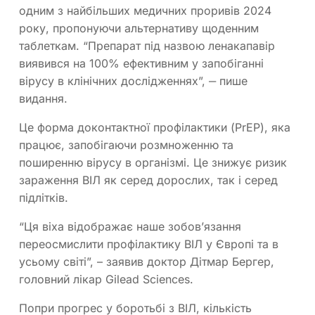
одним з найбільших медичних проривів 2024
року, пропонуючи альтернативу щоденним
таблеткам. “Препарат під назвою ленакапавір
виявився на 100% ефективним у запобіганні
вірусу в клінічних дослідженнях”, ‒ пише
видання.
Це форма доконтактної профілактики (PrEP), яка
працює, запобігаючи розмноженню та
поширенню вірусу в організмі. Це знижує ризик
зараження ВІЛ як серед дорослих, так і серед
підлітків.
“Ця віха відображає наше зобов’язання
переосмислити профілактику ВІЛ у Європі та в
усьому світі”, – заявив доктор Дітмар Бергер,
головний лікар Gilead Sciences.
Попри прогрес у боротьбі з ВІЛ, кількість