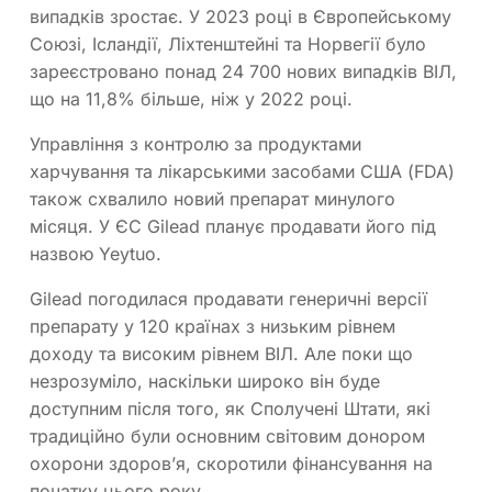
випадків зростає. У 2023 році в Європейському
Союзі, Ісландії, Ліхтенштейні та Норвегії було
зареєстровано понад 24 700 нових випадків ВІЛ,
що на 11,8% більше, ніж у 2022 році.
Управління з контролю за продуктами
харчування та лікарськими засобами США (FDA)
також схвалило новий препарат минулого
місяця. У ЄС Gilead планує продавати його під
назвою Yeytuo.
Gilead погодилася продавати генеричні версії
препарату у 120 країнах з низьким рівнем
доходу та високим рівнем ВІЛ. Але поки що
незрозуміло, наскільки широко він буде
доступним після того, як Сполучені Штати, які
традиційно були основним світовим донором
охорони здоров’я, скоротили фінансування на
початку цього року.