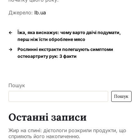
Джерело:
lb.ua
←
Їжа, яка виснажує: чому варто двічі подумати,
перш ніж їсти оброблене мясо
→
Рослинні екстракти полегшують симптоми
остеоартриту рук: 3 факти
Пошук
Пошук
Останні записи
Жир на спині: дієтологи розкрили продукти, що
сприяють його накопиченню.