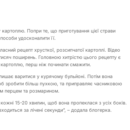
картоплю. Попри те, що приготування цієї страви
пособи удосконалити її.
ласний рецепт хрусткої, розсипчатої картоплі. Відео
тисяч поширень. Головною хитрістю цього рецепту є
 картоплю, перш ніж починати смажити.
лишає варитися у курячому бульйоні. Потім вона
 щоб зробити більш пухкою, та приправляє часниковою
им перцем та розмарином.
кожні 15-20 хвилин, щоб вона пропеклася з усіх боків.
ходиться за лічені секунди”, – додала блогерка.