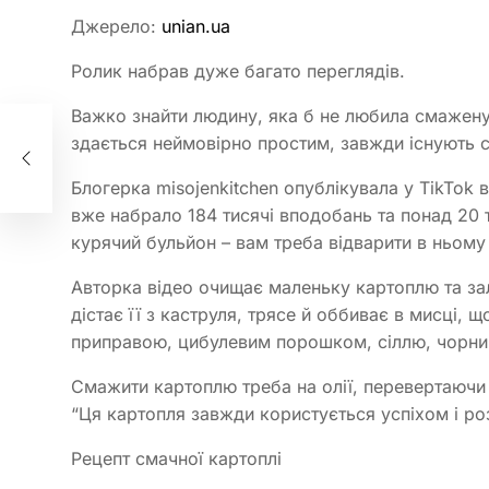
Джерело:
unian.ua
Ролик набрав дуже багато переглядів.
Важко знайти людину, яка б не любила смажену 
здається неймовірно простим, завжди існують с
ину
Блогерка misojenkitchen опублікувала у TikTok в
вже набрало 184 тисячі вподобань та понад 20 
курячий бульйон – вам треба відварити в ньому
Авторка відео очищає маленьку картоплю та за
дістає її з каструля, трясе й оббиває в мисці,
приправою, цибулевим порошком, сіллю, чорн
Смажити картоплю треба на олії, перевертаючи 
“Ця картопля завжди користується успіхом і роз
Рецепт смачної картоплі