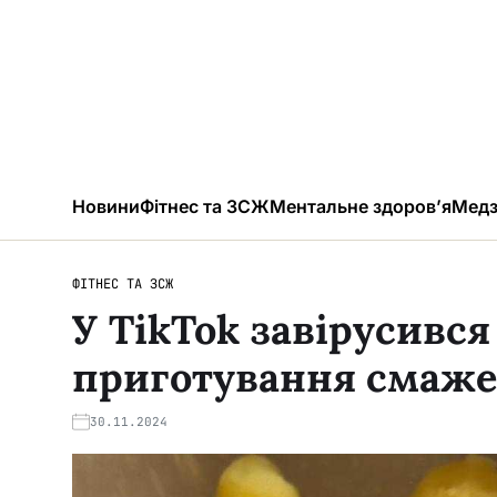
Новини
Фітнес та ЗСЖ
Ментальне здоров’я
Медз
ФІТНЕС ТА ЗСЖ
У TikTok завірусивс
приготування смажен
30.11.2024