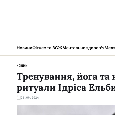
Новини
Фітнес та ЗСЖ
Ментальне здоров’я
Медз
НОВИНИ
Тренування, йога та 
ритуали Ідріса Ельб
26.09.2024