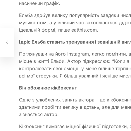
насичений графік.
Ельба здобув велику популярність завдяки чис
музикантом, а у вільний час захоплюється дідже
ідеальній формі, пише eatthis.com.
Ідріс Ельба ставить тренування і зовнішній виг
Поглянувши на його Instagram, легко помітити,
місце в житті Ельби. Актор підкреслює: “Коли я
контролювати свої емоції, у мене більше терпінн
всі мої стосунки. Я більш уважний і ясніше мисл
Він обожнює кікбоксинг
Одне з улюблених занять актора – це кікбоксинг
здатними пробігти велику відстань, але для мен
зізнається актор.
Кікбоксинг вимагає міцної фізичної підготовки,