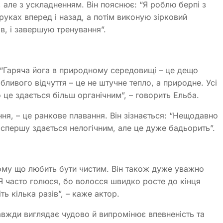
, але з ускладненням. Він пояснює: “Я роблю берпі з
руках вперед і назад, а потім виконую зірковий
в, і завершую тренування”.
 “Гаряча йога в природному середовищі – це дещо
бливого відчуття – це не штучне тепло, а природне. Усі
 це здається більш органічним”, – говорить Ельба.
ня, – це ранкове плавання. Він зізнається: “Нещодавно
 спершу здається нелогічним, але це дуже бадьорить”.
 тому що любить бути чистим. Він також дуже уважно
Я часто голюся, бо волосся швидко росте до кінця
ть кілька разів”, – каже актор.
авжди виглядає чудово й випромінює впевненість та