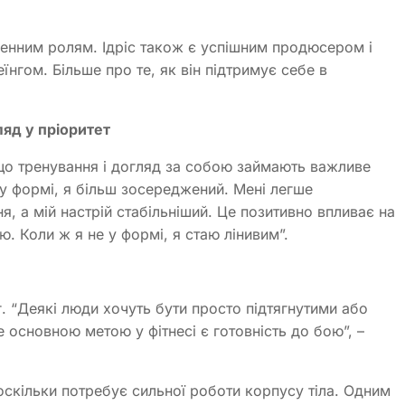
ленним ролям. Ідріс також є успішним продюсером і
їнгом. Більше про те, як він підтримує себе в
ляд у пріоритет
 що тренування і догляд за собою займають важливе
 у формі, я більш зосереджений. Мені легше
я, а мій настрій стабільніший. Це позитивно впливає на
ю. Коли ж я не у формі, я стаю лінивим”.
. “Деякі люди хочуть бути просто підтягнутими або
е основною метою у фітнесі є готовність до бою”, –
 оскільки потребує сильної роботи корпусу тіла. Одним