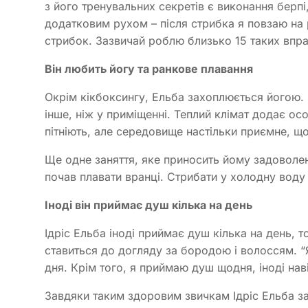
з його тренувальних секретів є виконання берпі
додатковим рухом – після стрибка я повзаю на 
стрибок. Зазвичай роблю близько 15 таких впра
Він любить йогу та ранкове плавання
Окрім кікбоксингу, Ельба захоплюється йогою.
інше, ніж у приміщенні. Теплий клімат додає осо
пітніють, але середовище настільки приємне, що
Ще одне заняття, яке приносить йому задоволен
почав плавати вранці. Стрибати у холодну воду
Іноді він приймає душ кілька на день
Ідріс Ельба іноді приймає душ кілька на день,
ставиться до догляду за бородою і волоссям. “
дня. Крім того, я приймаю душ щодня, іноді наві
Завдяки таким здоровим звичкам Ідріс Ельба з