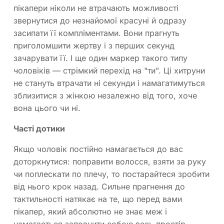
пікапери ніколи не втрачають можливості
звернутися до незнайомої красуні й одразу
засипати її компліментами. Вони прагнуть
приголомшити жертву і з перших секунд
зачарувати її. І ще один маркер такого типу
чоловіків — стрімкий перехід на "ти". Ці хитруни
не стануть втрачати ні секунди і намагатимуться
зблизитися з жінкою незалежно від того, хоче
вона цього чи ні.
Часті дотики
Якщо чоловік постійно намагається до вас
доторкнутися: поправити волосся, взяти за руку
чи поплескати по плечу, то постарайтеся зробити
від нього крок назад. Сильне прагнення до
тактильності натякає на те, що перед вами
пікапер, який абсолютно не знає меж і
намагається заповнити собою весь простір.