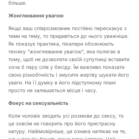
більше.
Жонглювання увагою
Якщо ваш співрозмовник постійно перескакує з
теми на тему, то придивіться до нього уважніше.
Як показує практика, пікапери обожнюють
техніку "жонглювання увагою", яка полягає в
тому, щоб не дозволяти своїй супутниці вставити
хоча б пару слів у бесіду. Їм важливо показати
свою різнобічність і змусити жертву шукати його
уваги. На її думку в його підступному плані
просто не залишається місця і часу.
Фокус на сексуальність
Коли чоловік зводить усі розмови до сексу, то
це зовсім не говорить про його пристрасну
натуру. Найімовірніше, ця ознака натякає на те,
що у вас він бачить лише один інтерес. Цей