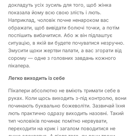
докладуть усіх зусиль для того, щоб жінка
показала йому всю свою злість і лють.
Наприклад, чоловік почне ненароком вас
ображати, щоб вивідати болючі точки, а потім
поспішить вибачитися. Або ж він підлаштує
ситуацію, в якій ви будете почуватися незручно.
Змусити щоки жертви палати, а вас згорати від
сорому — одне з головних завдань кожного
пікапера.
Легко виходить із себе
Пікапери абсолютно не вміють тримати себе в
руках. Коли щось виходить з-під контролю, вони
починають буквально божеволіти. Зазвичай їхня
лють практично одразу виходить назовні. Такий
тип чоловіків починає помітно нервувати,
переходити на крик і загалом поводитися не
дуже адекватно. А після того, як вони трохи