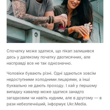
Спочатку може здатися, що пікап залишився
десь у далекому початку двотисячних, але
насправді все не так однозначно.
Чоловіки бувають різні. Одні здаються зовсім
недоступними холодними лицарями, а інші
буквально не дають проходу. І хай у першому
випадку кавалер може здатися занадто
загадковим чи навіть нудним, але в другому — в
рази небезпечніший, інформує Ukr.Media.