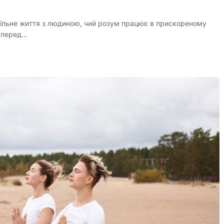
пільне життя з людиною, чий розум працює в прискореному
ь перед…