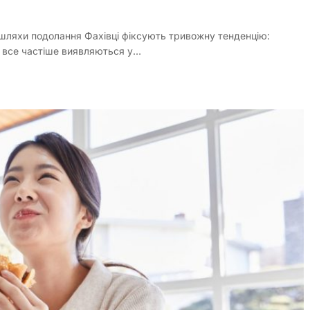
а шляхи подолання Фахівці фіксують тривожну тенденцію:
х, все частіше виявляються у…