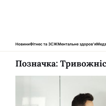
Новини
Фітнес та ЗСЖ
Ментальне здоров’я
Медз
Позначка:
Тривожніс