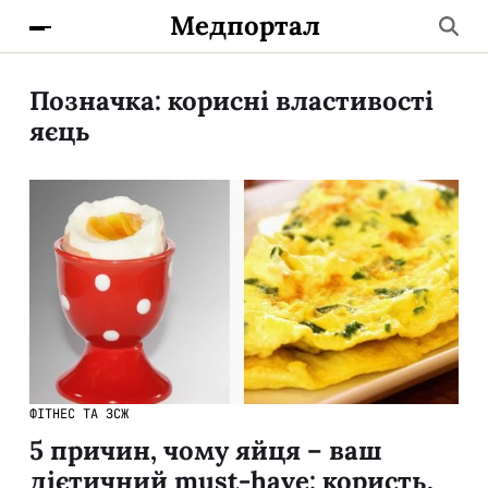
Медпортал
Позначка:
корисні властивості
яєць
ФІТНЕС ТА ЗСЖ
5 причин, чому яйця – ваш
дієтичний must-have: користь,