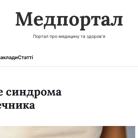
Медпортал
Портал про медицину та здоров'я
аклади
Статті
е синдрома
ечника