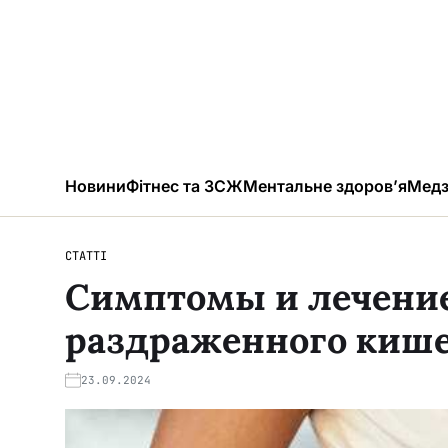
Новини
Фітнес та ЗСЖ
Ментальне здоров’я
Медз
СТАТТІ
Симптомы и лечени
раздраженного киш
23.09.2024