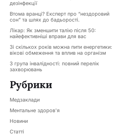
дезінфекції
Втома вранці? Експерт про “нездоровий
сон” та шлях до бадьорості.
Лікар: Як зменшити талію після 50:
найефективніші вправи для вас
Зі скількох років можна пити енергетики:
вікові обмеження та вплив на організм
3 група інвалідності: повний перелік
захворювань
Рубрики
Медзаклади
Ментальне здоров'я
Новини
Статті