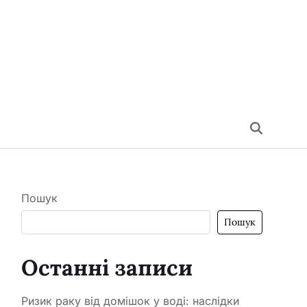
Пошук
Пошук
Останні записи
Ризик раку від домішок у воді: наслідки